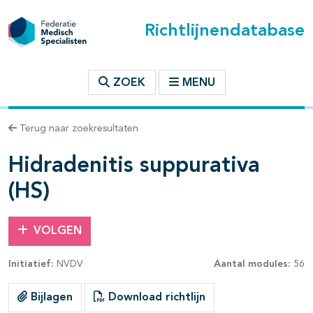
Richtlijnendatabase
t inhoudsopgave
ZOEK
MENU
n binnen deze richtlijn
Terug naar zoekresultaten
les openklappen
Hidradenitis suppurativa
(HS)
VOLGEN
Initiatief:
NVDV
Aantal modules:
56
Bijlagen
Download richtlijn