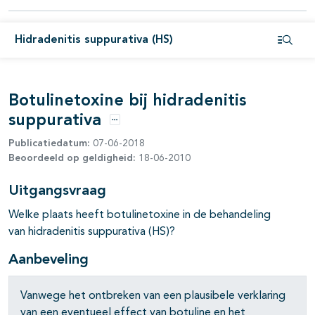
Hidradenitis suppurativa (HS)
Open i
Botulinetoxine bij hidradenitis
suppurativa
Opties
Publicatiedatum:
07-06-2018
pagina's open- en dichtklappen
Beoordeeld op geldigheid:
18-06-2010
pagina's open- en dichtklappen
Uitgangsvraag
pagina's open- en dichtklappen
Welke plaats heeft botulinetoxine in de behandeling
van hidradenitis suppurativa (HS)?
pagina's open- en dichtklappen
Aanbeveling
pagina's open- en dichtklappen
Vanwege het ontbreken van een plausibele verklaring
van een eventueel effect van botuline en het