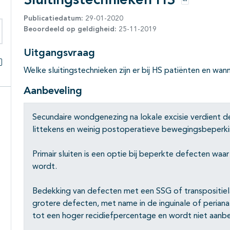
Sluitingstechnieken HS
Opties
Publicatiedatum:
29-01-2020
Beoordeeld op geldigheid:
25-11-2019
eken binnen deze richtlijn
Uitgangsvraag
Welke sluitingstechnieken zijn er bij HS patiënten en wan
Alles openklappen
Aanbeveling
Secundaire wondgenezing na lokale excisie verdient 
littekens en weinig postoperatieve bewegingsbeperki
Primair sluiten is een optie bij beperkte defecten wa
wordt.
Bedekking van defecten met een SSG of transpositiel
grotere defecten, met name in de inguinale of perianale 
tot een hoger recidiefpercentage en wordt niet aanb