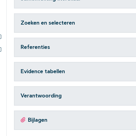
Zoeken en selecteren
Subpagina's open- en dichtklappen
Referenties
Subpagina's open- en dichtklappen
Evidence tabellen
Verantwoording
Bijlagen