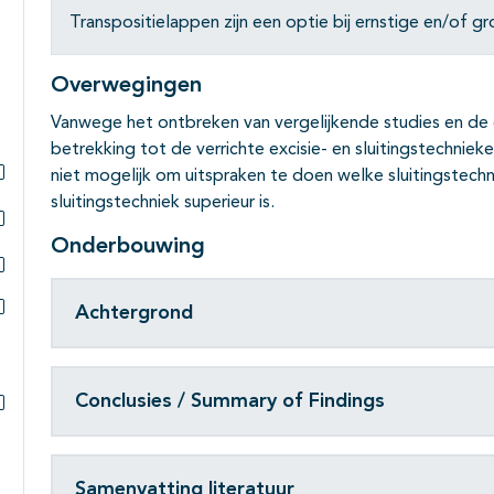
Transpositielappen zijn een optie bij ernstige en/of gr
Overwegingen
Vanwege het ontbreken van vergelijkende studies en de 
betrekking tot de verrichte excisie- en sluitingstechnie
niet mogelijk om uitspraken te doen welke sluitingstech
Subpagina's open- en dichtklappen
sluitingstechniek superieur is.
Onderbouwing
Subpagina's open- en dichtklappen
Subpagina's open- en dichtklappen
Achtergrond
Subpagina's open- en dichtklappen
Conclusies / Summary of Findings
Subpagina's open- en dichtklappen
Samenvatting literatuur