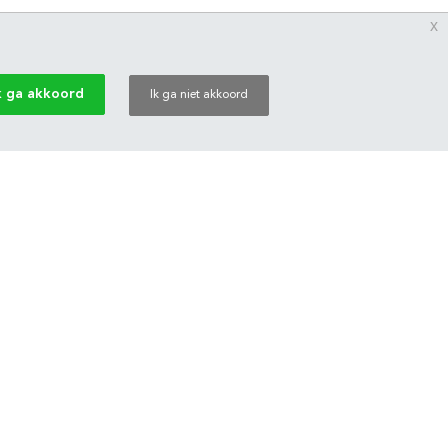
x
k ga akkoord
Ik ga niet akkoord