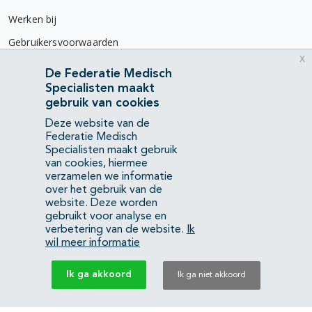
Werken bij
Gebruikersvoorwaarden
x
Privacyverklaring
De Federatie Medisch
Specialisten maakt
Contact
gebruik van cookies
Mercatorlaan 1200
Deze website van de
3528 BL Utrecht
Federatie Medisch
Specialisten maakt gebruik
van cookies, hiermee
(088) 505 34 34
verzamelen we informatie
info@richtlijnendatabase.nl
over het gebruik van de
website. Deze worden
gebruikt voor analyse en
YouTube
LinkedIn
verbetering van de website.
Ik
wil meer informatie
KvK Federatie Medisch Specialisten:
40483480
Ik ga akkoord
Ik ga niet akkoord
Privacyverklaring