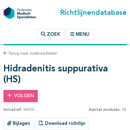
Richtlijnendatabase
t inhoudsopgave
ZOEK
MENU
n binnen deze richtlijn
Terug naar zoekresultaten
les openklappen
Hidradenitis suppurativa
(HS)
VOLGEN
Initiatief:
NVDV
Aantal modules:
56
Bijlagen
Download richtlijn