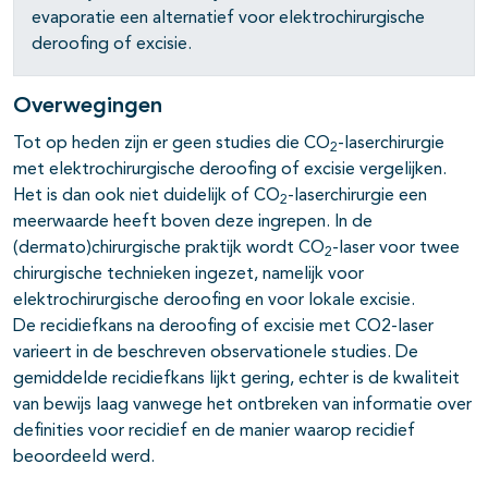
evaporatie een alternatief voor elektrochirurgische
deroofing of excisie.
Overwegingen
pagina's open- en dichtklappen
Tot op heden zijn er geen studies die CO
-laserchirurgie
2
met elektrochirurgische deroofing of excisie vergelijken.
Het is dan ook niet duidelijk of CO
-laserchirurgie een
2
pagina's open- en dichtklappen
meerwaarde heeft boven deze ingrepen. In de
(dermato)chirurgische praktijk wordt CO
-laser voor twee
2
pagina's open- en dichtklappen
chirurgische technieken ingezet, namelijk voor
elektrochirurgische deroofing en voor lokale excisie.
De recidiefkans na deroofing of excisie met CO2-laser
varieert in de beschreven observationele studies. De
gemiddelde recidiefkans lijkt gering, echter is de kwaliteit
van bewijs laag vanwege het ontbreken van informatie over
definities voor recidief en de manier waarop recidief
beoordeeld werd.