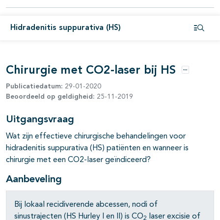
Hidradenitis suppurativa (HS)
Open i
Chirurgie met CO2-laser bij HS
Opties
Publicatiedatum:
29-01-2020
Beoordeeld op geldigheid:
25-11-2019
pagina's open- en dichtklappen
Uitgangsvraag
pagina's open- en dichtklappen
Wat zijn effectieve chirurgische behandelingen voor
hidradenitis suppurativa (HS) patiënten en wanneer is
pagina's open- en dichtklappen
chirurgie met een CO2-laser geïndiceerd?
pagina's open- en dichtklappen
Aanbeveling
Bij lokaal recidiverende abcessen, nodi of
sinustrajecten (HS Hurley I en II) is CO
laser excisie of
2