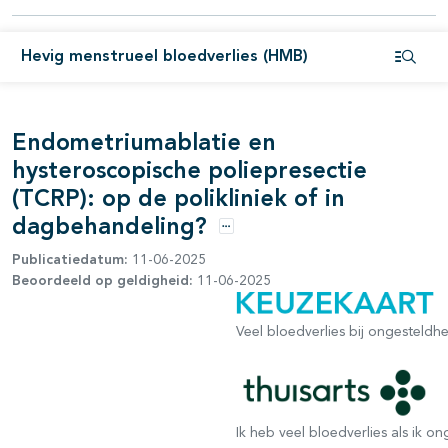
Hevig menstrueel bloedverlies (HMB)
pagina's open- en dichtklappen
Open i
Endometriumablatie en
hysteroscopische poliepresectie
pagina's open- en dichtklappen
(TCRP): op de polikliniek of in
dagbehandeling?
Opties
Publicatiedatum:
11-06-2025
Beoordeeld op geldigheid:
11-06-2025
Veel bloedverlies bij ongesteldh
Ik heb veel bloedverlies als ik o