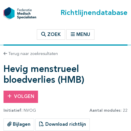
Richtlijnendatabase
t inhoudsopgave
ZOEK
MENU
n binnen deze richtlijn
Terug naar zoekresultaten
les openklappen
Hevig menstrueel
bloedverlies (HMB)
VOLGEN
Initiatief:
NVOG
Aantal modules:
22
Bijlagen
Download richtlijn