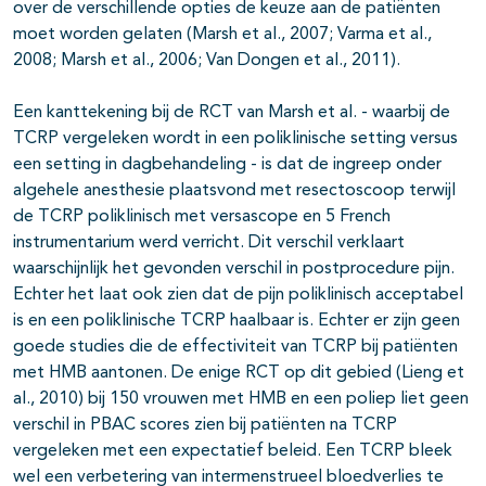
over de verschillende opties de keuze aan de patiënten
moet worden gelaten (Marsh et al., 2007; Varma et al.,
2008; Marsh et al., 2006; Van Dongen et al., 2011).
Een kanttekening bij de RCT van Marsh et al. - waarbij de
TCRP vergeleken wordt in een poliklinische setting versus
een setting in dagbehandeling - is dat de ingreep onder
algehele anesthesie plaatsvond met resectoscoop terwijl
de TCRP poliklinisch met versascope en 5 French
instrumentarium werd verricht. Dit verschil verklaart
waarschijnlijk het gevonden verschil in postprocedure pijn.
Echter het laat ook zien dat de pijn poliklinisch acceptabel
is en een poliklinische TCRP haalbaar is. Echter er zijn geen
goede studies die de effectiviteit van TCRP bij patiënten
met HMB aantonen. De enige RCT op dit gebied (Lieng et
al., 2010) bij 150 vrouwen met HMB en een poliep liet geen
verschil in PBAC scores zien bij patiënten na TCRP
vergeleken met een expectatief beleid. Een TCRP bleek
wel een verbetering van intermenstrueel bloedverlies te