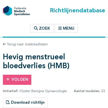
Richtlijnendatabase
t inhoudsopgave
ZOEK
MENU
n binnen deze richtlijn
Terug naar zoekresultaten
les openklappen
Hevig menstrueel
bloedverlies (HMB)
VOLGEN
Initiatief:
Cluster Benigne Gynaecologie
Aantal modules:
22
Download richtlijn