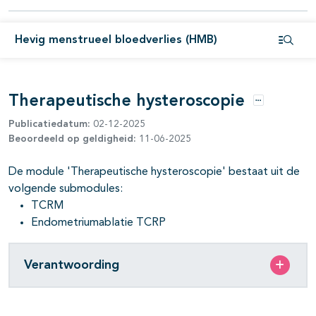
Hevig menstrueel bloedverlies (HMB)
pagina's open- en dichtklappen
Open i
Therapeutische hysteroscopie
Opties
pagina's open- en dichtklappen
Publicatiedatum:
02-12-2025
Beoordeeld op geldigheid:
11-06-2025
De module 'Therapeutische hysteroscopie' bestaat uit de
volgende submodules:
TCRM
Endometriumablatie TCRP
Verantwoording