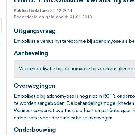
HMB: Embolisatie versus hyst
Publicatiedatum:
24-12-2014
Beoordeeld op geldigheid:
01-01-2013
Uitgangsvraag
eken binnen deze richtlijn
Embolisatie versus hysterectomie bij adenomyose als be
Alles openklappen
Aanbeveling
Voer embolisatie bij adenomyose bij voorkeur alleen i
Overwegingen
Embolisatie bij adenomyose is nog niet in RCT’s onderzo
te worden aangeboden. De behandelingsmogelijkheden b
Wanneer conservatieve therapie faalt en patiënte geen 
embolisatie voor deze indicatie te overwegen.
Onderbouwing