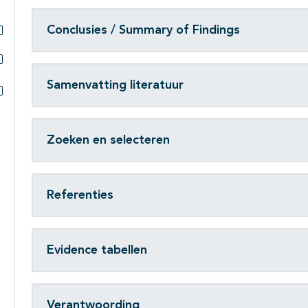
Conclusies / Summary of Findings
Subpagina's open- en dichtklappen
Subpagina's open- en dichtklappen
Samenvatting literatuur
Subpagina's open- en dichtklappen
Zoeken en selecteren
Referenties
Evidence tabellen
Verantwoording