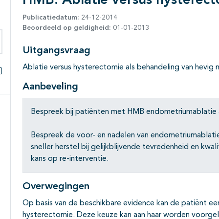
HMB: Ablatie versus hysterec
Publicatiedatum:
24-12-2014
Beoordeeld op geldigheid:
01-01-2013
Uitgangsvraag
eken binnen deze richtlijn
Ablatie versus hysterectomie als behandeling van hevig 
Alles openklappen
Aanbeveling
Bespreek bij patiënten met HMB endometriumablatie a
Bespreek de voor- en nadelen van endometriumablatie
sneller herstel bij gelijkblijvende tevredenheid en kwal
kans op re-interventie.
Overwegingen
Op basis van de beschikbare evidence kan de patiënt e
hysterectomie. Deze keuze kan aan haar worden voorgel