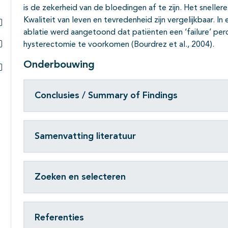
is de zekerheid van de bloedingen af te zijn. Het sneller
Kwaliteit van leven en tevredenheid zijn vergelijkbaar. I
ablatie werd aangetoond dat patiënten een ‘failure’ p
Subpagina's open- en dichtklappen
hysterectomie te voorkomen (Bourdrez et al., 2004).
Subpagina's open- en dichtklappen
Onderbouwing
Subpagina's open- en dichtklappen
Conclusies / Summary of Findings
Samenvatting literatuur
Zoeken en selecteren
Referenties