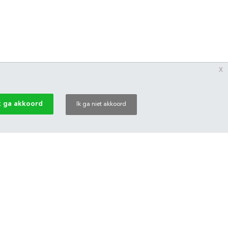
x
k ga akkoord
Ik ga niet akkoord