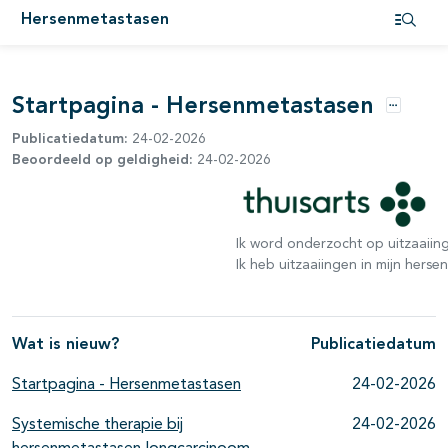
Hersenmetastasen
pagina's open- en dichtklappen
Open i
Startpagina - Hersenmetastasen
Opties
Publicatiedatum:
24-02-2026
Beoordeeld op geldigheid:
24-02-2026
Ik word onderzocht op uitzaaiin
Ik heb uitzaaiingen in mijn herse
Wat is nieuw?
Publicatiedatum
Startpagina - Hersenmetastasen
24-02-2026
Systemische therapie bij
24-02-2026