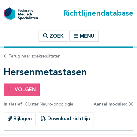
Richtlijnendatabase
t inhoudsopgave
ZOEK
MENU
n binnen deze richtlijn
Terug naar zoekresultaten
les openklappen
Hersenmetastasen
VOLGEN
Initiatief:
Cluster Neuro-oncologie
Aantal modules:
30
pagina's open- en dichtklappen
Bijlagen
Download richtlijn
pagina's open- en dichtklappen