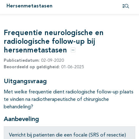
Hersenmetastasen
Open i
Frequentie neurologische en
radiologische follow-up bij
hersenmetastasen
Opties
Publicatiedatum:
02-09-2020
Beoordeeld op geldigheid:
01-06-2025
Uitgangsvraag
pagina's open- en dichtklappen
Met welke frequentie dient radiologische follow-up plaats
te vinden na radiotherapeutische of chirurgische
pagina's open- en dichtklappen
behandeling?
Aanbeveling
Verricht bij patienten die een focale (SRS of resectie)