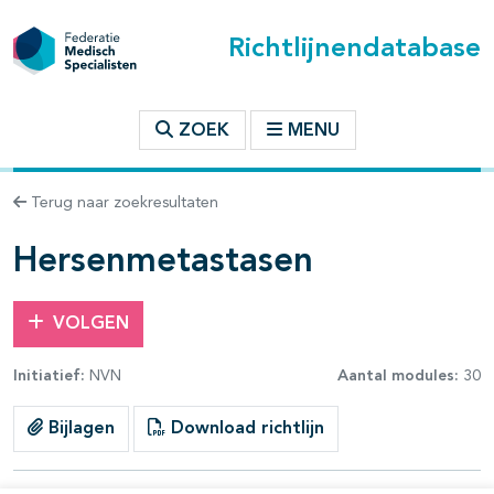
Richtlijnendatabase
t inhoudsopgave
ZOEK
MENU
n binnen deze richtlijn
Terug naar zoekresultaten
les openklappen
Hersenmetastasen
VOLGEN
Initiatief:
NVN
Aantal modules:
30
pagina's open- en dichtklappen
Bijlagen
Download richtlijn