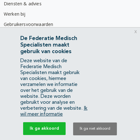
Diensten & advies
Werken bij
Gebruikersvoorwaarden
x
Privacyverklaring
De Federatie Medisch
Specialisten maakt
Contact
gebruik van cookies
Mercatorlaan 1200
Deze website van de
3528 BL Utrecht
Federatie Medisch
Specialisten maakt gebruik
van cookies, hiermee
(088) 505 34 34
verzamelen we informatie
info@richtlijnendatabase.nl
over het gebruik van de
website. Deze worden
gebruikt voor analyse en
YouTube
LinkedIn
verbetering van de website.
Ik
wil meer informatie
KvK Federatie Medisch Specialisten:
40483480
Ik ga akkoord
Ik ga niet akkoord
Privacyverklaring