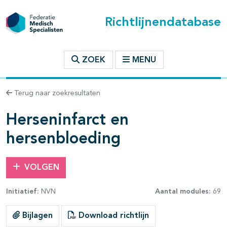
Richtlijnendatabase
t inhoudsopgave
ZOEK
MENU
n binnen deze richtlijn
Terug naar zoekresultaten
les openklappen
Herseninfarct en
hersenbloeding
VOLGEN
Initiatief:
NVN
Aantal modules:
69
pagina's open- en dichtklappen
Bijlagen
Download richtlijn
pagina's open- en dichtklappen