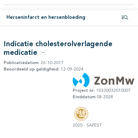
pagina's open- en dichtklappen
Herseninfarct en hersenbloeding
Open i
pagina's open- en dichtklappen
Indicatie cholesterolverlagende
pagina's open- en dichtklappen
medicatie
Opties
Publicatiedatum:
26-10-2017
pagina's open- en dichtklappen
Beoordeeld op geldigheid:
12-09-2024
Project nr:
10330032010007
Einddatum
08-2028
2020 - SAFEST