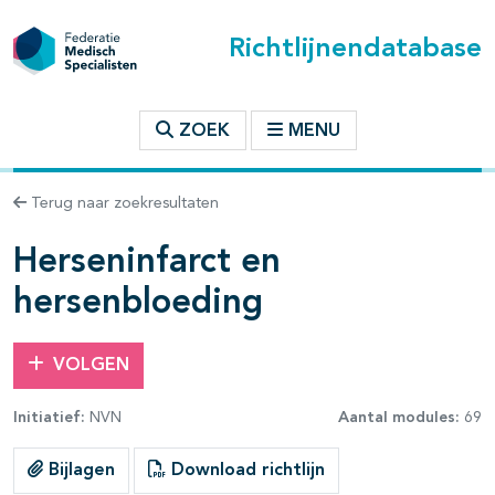
Richtlijnendatabase
t inhoudsopgave
ZOEK
MENU
n binnen deze richtlijn
Terug naar zoekresultaten
les openklappen
Herseninfarct en
hersenbloeding
VOLGEN
Initiatief:
NVN
Aantal modules:
69
pagina's open- en dichtklappen
Bijlagen
Download richtlijn
pagina's open- en dichtklappen