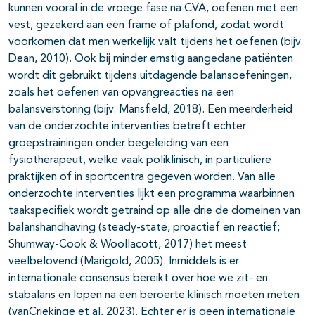
kunnen vooral in de vroege fase na CVA, oefenen met een
vest, gezekerd aan een frame of plafond, zodat wordt
voorkomen dat men werkelijk valt tijdens het oefenen (bijv.
Dean, 2010). Ook bij minder ernstig aangedane patiënten
wordt dit gebruikt tijdens uitdagende balansoefeningen,
zoals het oefenen van opvangreacties na een
balansverstoring (bijv. Mansfield, 2018). Een meerderheid
van de onderzochte interventies betreft echter
groepstrainingen onder begeleiding van een
fysiotherapeut, welke vaak poliklinisch, in particuliere
praktijken of in sportcentra gegeven worden. Van alle
onderzochte interventies lijkt een programma waarbinnen
taakspecifiek wordt getraind op alle drie de domeinen van
balanshandhaving (steady-state, proactief en reactief;
Shumway-Cook & Woollacott, 2017) het meest
veelbelovend (Marigold, 2005). Inmiddels is er
internationale consensus bereikt over hoe we zit- en
stabalans en lopen na een beroerte klinisch moeten meten
(vanCriekinge et al, 2023). Echter er is geen internationale