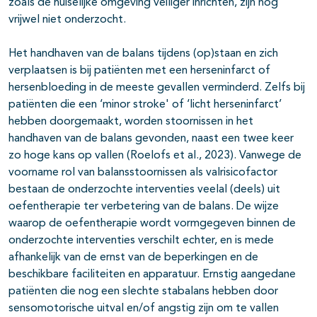
zoals de huiselijke omgeving veiliger inrichten, zijn nog
vrijwel niet onderzocht.
Het handhaven van de balans tijdens (op)staan en zich
verplaatsen is bij patiënten met een herseninfarct of
hersenbloeding in de meeste gevallen verminderd. Zelfs bij
patiënten die een ‘minor stroke' of ‘licht herseninfarct’
hebben doorgemaakt, worden stoornissen in het
handhaven van de balans gevonden, naast een twee keer
zo hoge kans op vallen (Roelofs et al., 2023). Vanwege de
voorname rol van balansstoornissen als valrisicofactor
bestaan de onderzochte interventies veelal (deels) uit
oefentherapie ter verbetering van de balans. De wijze
waarop de oefentherapie wordt vormgegeven binnen de
onderzochte interventies verschilt echter, en is mede
afhankelijk van de ernst van de beperkingen en de
beschikbare faciliteiten en apparatuur. Ernstig aangedane
patiënten die nog een slechte stabalans hebben door
sensomotorische uitval en/of angstig zijn om te vallen