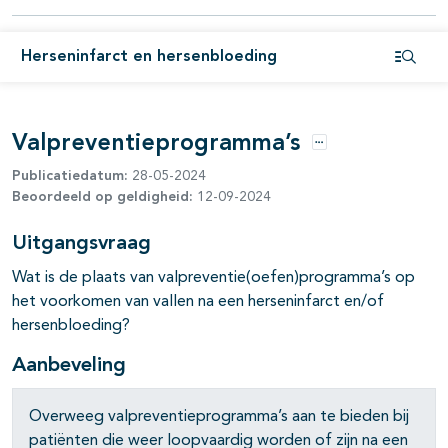
pagina's open- en dichtklappen
Herseninfarct en hersenbloeding
Open i
pagina's open- en dichtklappen
Valpreventieprogramma’s
pagina's open- en dichtklappen
Opties
Publicatiedatum:
28-05-2024
pagina's open- en dichtklappen
Beoordeeld op geldigheid:
12-09-2024
pagina's open- en dichtklappen
Uitgangsvraag
pagina's open- en dichtklappen
Wat is de plaats van valpreventie(oefen)programma’s op
het voorkomen van vallen na een herseninfarct en/of
hersenbloeding?
Aanbeveling
Overweeg valpreventieprogramma’s aan te bieden bij
patiënten die weer loopvaardig worden of zijn na een