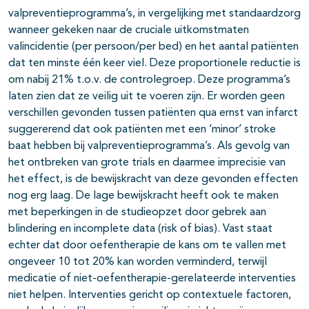
valpreventieprogramma’s, in vergelijking met standaardzorg
wanneer gekeken naar de cruciale uitkomstmaten
valincidentie (per persoon/per bed) en het aantal patiënten
dat ten minste één keer viel. Deze proportionele reductie is
om nabij 21% t.o.v. de controlegroep. Deze programma’s
laten zien dat ze veilig uit te voeren zijn. Er worden geen
verschillen gevonden tussen patiënten qua ernst van infarct
suggererend dat ook patiënten met een ‘minor’ stroke
baat hebben bij valpreventieprogramma’s. Als gevolg van
het ontbreken van grote trials en daarmee imprecisie van
het effect, is de bewijskracht van deze gevonden effecten
nog erg laag. De lage bewijskracht heeft ook te maken
met beperkingen in de studieopzet door gebrek aan
blindering en incomplete data (risk of bias). Vast staat
echter dat door oefentherapie de kans om te vallen met
ongeveer 10 tot 20% kan worden verminderd, terwijl
medicatie of niet-oefentherapie-gerelateerde interventies
niet helpen. Interventies gericht op contextuele factoren,