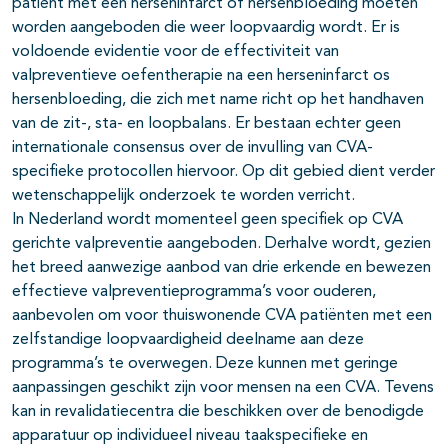
patiënt met een herseninfarct of hersenbloeding moeten
worden aangeboden die weer loopvaardig wordt. Er is
voldoende evidentie voor de effectiviteit van
valpreventieve oefentherapie na een herseninfarct os
hersenbloeding, die zich met name richt op het handhaven
van de zit-, sta- en loopbalans. Er bestaan echter geen
internationale consensus over de invulling van CVA-
specifieke protocollen hiervoor. Op dit gebied dient verder
wetenschappelijk onderzoek te worden verricht.
In Nederland wordt momenteel geen specifiek op CVA
gerichte valpreventie aangeboden. Derhalve wordt, gezien
het breed aanwezige aanbod van drie erkende en bewezen
effectieve valpreventieprogramma’s voor ouderen,
aanbevolen om voor thuiswonende CVA patiënten met een
zelfstandige loopvaardigheid deelname aan deze
programma’s te overwegen. Deze kunnen met geringe
aanpassingen geschikt zijn voor mensen na een CVA. Tevens
kan in revalidatiecentra die beschikken over de benodigde
apparatuur op individueel niveau taakspecifieke en