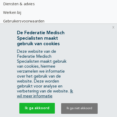
Diensten & advies
Werken bij
Gebruikersvoorwaarden
x
Privacyverklaring
De Federatie Medisch
Specialisten maakt
Contact
gebruik van cookies
Mercatorlaan 1200
Deze website van de
3528 BL Utrecht
Federatie Medisch
Specialisten maakt gebruik
van cookies, hiermee
(088) 505 34 34
verzamelen we informatie
info@richtlijnendatabase.nl
over het gebruik van de
website. Deze worden
gebruikt voor analyse en
YouTube
LinkedIn
verbetering van de website.
Ik
wil meer informatie
KvK Federatie Medisch Specialisten:
40483480
Ik ga akkoord
Ik ga niet akkoord
Privacyverklaring