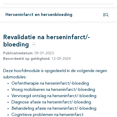
pagina's open- en dichtklappen
Herseninfarct en hersenbloeding
Open i
pagina's open- en dichtklappen
Revalidatie na herseninfarct/-
pagina's open- en dichtklappen
bloeding
Opties
pagina's open- en dichtklappen
Publicatiedatum:
09-01-2023
Beoordeeld op geldigheid:
12-09-2024
pagina's open- en dichtklappen
pagina's open- en dichtklappen
Deze hoofdmodule is opgedeeld in de volgende negen
submodules:
Oefentherapie na herseninfarct/-bloeding
Vroeg mobiliseren na herseninfarct/-bloeding
Vervroegd ontslag na herseninfarct/-bloeding
Diagnose afasie na herseninfarct/-bloeding
Behandeling afasie na herseninfarct/-bloeding
Cognitieve problemen na herseninfarct