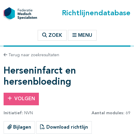
Richtlijnendatabase
t inhoudsopgave
ZOEK
MENU
n binnen deze richtlijn
Terug naar zoekresultaten
les openklappen
Herseninfarct en
hersenbloeding
VOLGEN
Initiatief:
NVN
Aantal modules:
69
pagina's open- en dichtklappen
Bijlagen
Download richtlijn
pagina's open- en dichtklappen