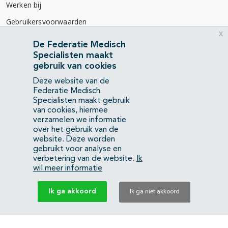
Werken bij
Gebruikersvoorwaarden
x
Privacyverklaring
De Federatie Medisch
Specialisten maakt
Contact
gebruik van cookies
Mercatorlaan 1200
Deze website van de
3528 BL Utrecht
Federatie Medisch
Specialisten maakt gebruik
van cookies, hiermee
(088) 505 34 34
verzamelen we informatie
info@richtlijnendatabase.nl
over het gebruik van de
website. Deze worden
gebruikt voor analyse en
YouTube
LinkedIn
verbetering van de website.
Ik
wil meer informatie
KvK Federatie Medisch Specialisten:
40483480
Ik ga akkoord
Ik ga niet akkoord
Privacyverklaring