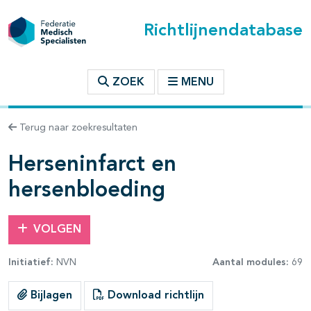
Richtlijnendatabase
t inhoudsopgave
ZOEK
MENU
n binnen deze richtlijn
Terug naar zoekresultaten
les openklappen
Herseninfarct en
hersenbloeding
VOLGEN
Initiatief:
NVN
Aantal modules:
69
pagina's open- en dichtklappen
Bijlagen
Download richtlijn
pagina's open- en dichtklappen