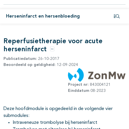
pagina's open- en dichtklappen
Herseninfarct en hersenbloeding
Open i
pagina's open- en dichtklappen
Reperfusietherapie voor acute
herseninfarct
Opties
Publicatiedatum:
26-10-2017
Beoordeeld op geldigheid:
12-09-2024
Project nr:
843004121
Einddatum
08-2023
Deze hoofdmodule is opgedeeld in de volgende vier
submodules:
Intraveneuze trombolyse bij herseninfarct
pagina's open- en dichtklappen