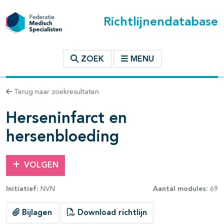
Richtlijnendatabase
t inhoudsopgave
ZOEK
MENU
n binnen deze richtlijn
Terug naar zoekresultaten
les openklappen
Herseninfarct en
hersenbloeding
VOLGEN
Initiatief:
NVN
Aantal modules:
69
pagina's open- en dichtklappen
Bijlagen
Download richtlijn
pagina's open- en dichtklappen