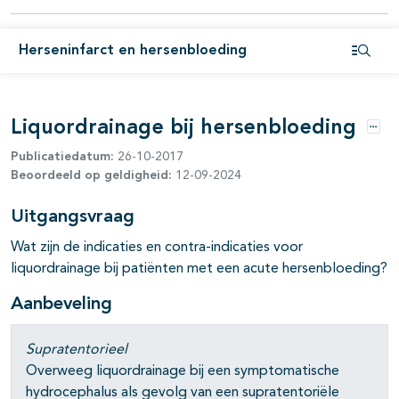
Herseninfarct en hersenbloeding
Open i
pagina's open- en dichtklappen
Liquordrainage bij hersenbloeding
Opti
Publicatiedatum:
26-10-2017
Beoordeeld op geldigheid:
12-09-2024
pagina's open- en dichtklappen
Uitgangsvraag
pagina's open- en dichtklappen
Wat zijn de indicaties en contra-indicaties voor
pagina's open- en dichtklappen
liquordrainage bij patiënten met een acute hersenbloeding?
Aanbeveling
Supratentorieel
Overweeg liquordrainage bij een symptomatische
hydrocephalus als gevolg van een supratentoriële