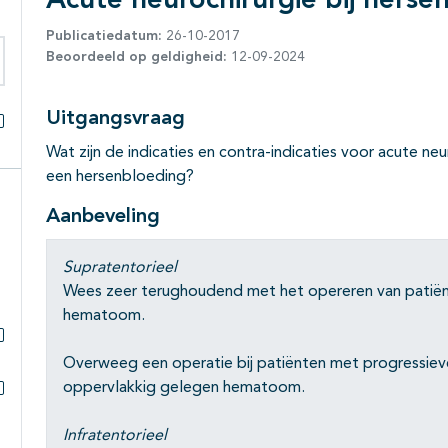
Acute neurochirurgie bij herse
Publicatiedatum:
26-10-2017
Beoordeeld op geldigheid:
12-09-2024
eken binnen deze richtlijn
Uitgangsvraag
Alles openklappen
Wat zijn de indicaties en contra-indicaties voor acute n
een hersenbloeding?
Aanbeveling
Supratentorieel
Wees zeer terughoudend met het opereren van patiën
hematoom.
Subpagina's open- en dichtklappen
Overweeg een operatie bij patiënten met progressiev
oppervlakkig gelegen hematoom.
Subpagina's open- en dichtklappen
Infratentorieel