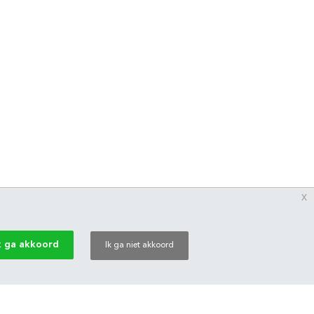
x
k ga akkoord
Ik ga niet akkoord