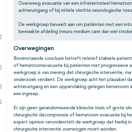
Overweeg evacuatie van een infratentorieel hematoom
achteruitgang of bij initiële slechte neurologische toe
De werkgroep beveelt aan om patiënten met een int
bewaakte afdeling (neuro medium care dan wel stroke 
Subpagina's open- en dichtklappen
Overwegingen
Bovenstaande conclusie betreft relatief stabiele patiën
of hematoomevacuatie bij patiënten met progressieve ac
werkgroep is van mening dat chirurgische interventie, me
Subpagina's open- en dichtklappen
onderzoek verdient. De werkgroep acht het plausibel d
achteruitgang en een oppervlakkig gelegen hematoom i
Subpagina's open- en dichtklappen
een ingreep.
Er zijn geen gerandomiseerde klinische trials of grote 
Subpagina's open- en dichtklappen
chirurgische decompressie of hematoom evacuatie bij he
expert opinion veronderstelt de werkgroep dat hierbij in
chirurgische interventie overwogen moet worden.