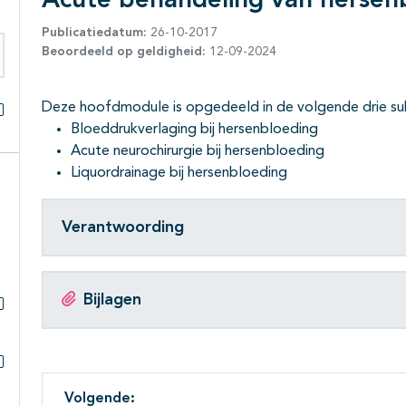
Acute behandeling van hersen
Publicatiedatum:
26-10-2017
Beoordeeld op geldigheid:
12-09-2024
eken binnen deze richtlijn
Deze hoofdmodule is opgedeeld in de volgende drie s
Bloeddrukverlaging bij hersenbloeding
Alles openklappen
Acute neurochirurgie bij hersenbloeding
Liquordrainage bij hersenbloeding
Verantwoording
Bijlagen
Subpagina's open- en dichtklappen
Subpagina's open- en dichtklappen
Volgende: