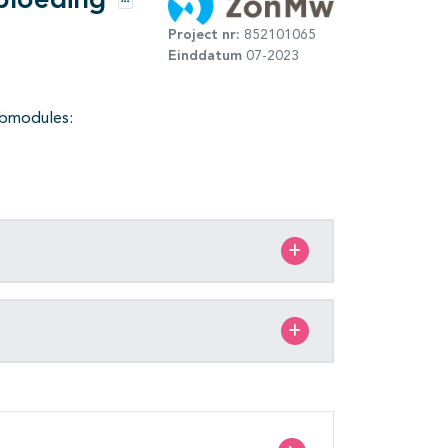
bloeding
Opties
Project nr:
852101065
Einddatum
07-2023
ubmodules: