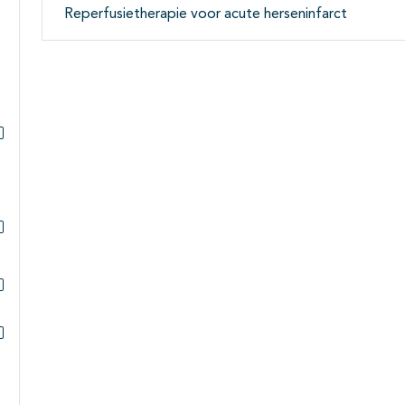
Reperfusietherapie voor acute herseninfarct
Subpagina's open- en dichtklappen
Subpagina's open- en dichtklappen
Subpagina's open- en dichtklappen
Subpagina's open- en dichtklappen