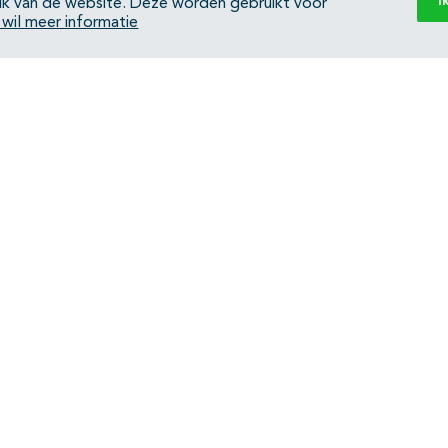
I
ik van de website. Deze worden gebruikt voor
k wil meer informatie
Back to top