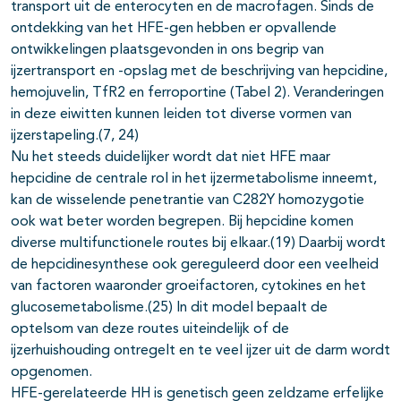
transport uit de enterocyten en de macrofagen. Sinds de
ontdekking van het HFE-gen hebben er opvallende
ontwikkelingen plaatsgevonden in ons begrip van
ijzertransport en -opslag met de beschrijving van hepcidine,
hemojuvelin, TfR2 en ferroportine (Tabel 2). Veranderingen
in deze eiwitten kunnen leiden tot diverse vormen van
ijzerstapeling.(7, 24)
Nu het steeds duidelijker wordt dat niet HFE maar
hepcidine de centrale rol in het ijzermetabolisme inneemt,
kan de wisselende penetrantie van C282Y homozygotie
ook wat beter worden begrepen. Bij hepcidine komen
diverse multifunctionele routes bij elkaar.(19) Daarbij wordt
de hepcidinesynthese ook gereguleerd door een veelheid
van factoren waaronder groeifactoren, cytokines en het
glucosemetabolisme.(25) In dit model bepaalt de
optelsom van deze routes uiteindelijk of de
ijzerhuishouding ontregelt en te veel ijzer uit de darm wordt
opgenomen.
HFE-gerelateerde HH is genetisch geen zeldzame erfelijke