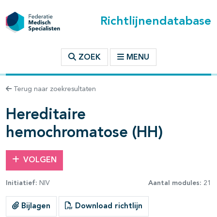
Richtlijnendatabase
t inhoudsopgave
ZOEK
MENU
n binnen deze richtlijn
Terug naar zoekresultaten
les openklappen
Hereditaire
hemochromatose (HH)
VOLGEN
Initiatief:
NIV
Aantal modules:
21
Bijlagen
Download richtlijn
pagina's open- en dichtklappen