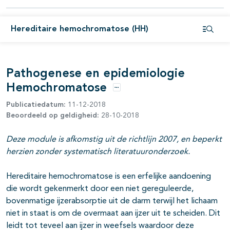
pagina's open- en dichtklappen
Hereditaire hemochromatose (HH)
pagina's open- en dichtklappen
Open i
Pathogenese en epidemiologie
Hemochromatose
Opties
Publicatiedatum:
11-12-2018
Beoordeeld op geldigheid:
28-10-2018
Deze module is afkomstig uit de richtlijn 2007, en beperkt
herzien zonder systematisch literatuuronderzoek.
Hereditaire hemochromatose is een erfelijke aandoening
die wordt gekenmerkt door een niet gereguleerde,
bovenmatige ijzerabsorptie uit de darm terwijl het lichaam
niet in staat is om de overmaat aan ijzer uit te scheiden. Dit
leidt tot teveel aan ijzer in weefsels waardoor deze