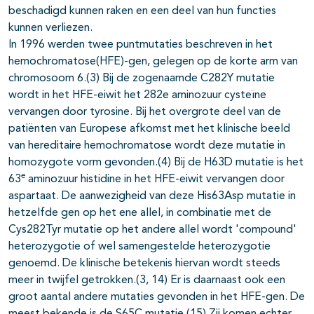
beschadigd kunnen raken en een deel van hun functies
kunnen verliezen.
In 1996 werden twee puntmutaties beschreven in het
hemochromatose(HFE)-gen, gelegen op de korte arm van
chromosoom 6.(3) Bij de zogenaamde C282Y mutatie
wordt in het HFE-eiwit het 282e aminozuur cysteïne
vervangen door tyrosine. Bij het overgrote deel van de
patiënten van Europese afkomst met het klinische beeld
van hereditaire hemochromatose wordt deze mutatie in
homozygote vorm gevonden.(4) Bij de H63D mutatie is het
e
63
aminozuur histidine in het HFE-eiwit vervangen door
aspartaat. De aanwezigheid van deze His63Asp mutatie in
hetzelfde gen op het ene allel, in combinatie met de
Cys282Tyr mutatie op het andere allel wordt 'compound'
heterozygotie of wel samengestelde heterozygotie
genoemd. De klinische betekenis hiervan wordt steeds
meer in twijfel getrokken.(3, 14) Er is daarnaast ook een
groot aantal andere mutaties gevonden in het HFE-gen. De