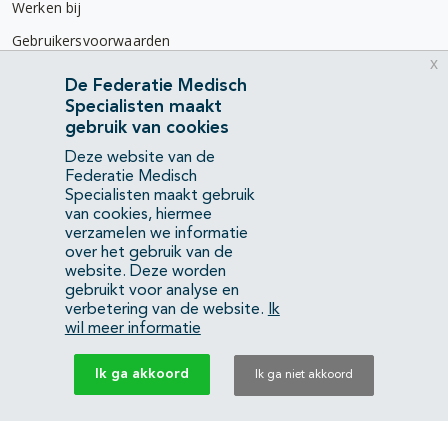
Werken bij
Gebruikersvoorwaarden
x
Privacyverklaring
De Federatie Medisch
Specialisten maakt
Contact
gebruik van cookies
Mercatorlaan 1200
Deze website van de
3528 BL Utrecht
Federatie Medisch
Specialisten maakt gebruik
van cookies, hiermee
(088) 505 34 34
verzamelen we informatie
info@richtlijnendatabase.nl
over het gebruik van de
website. Deze worden
gebruikt voor analyse en
YouTube
LinkedIn
verbetering van de website.
Ik
wil meer informatie
KvK Federatie Medisch Specialisten:
40483480
Ik ga akkoord
Ik ga niet akkoord
Privacyverklaring