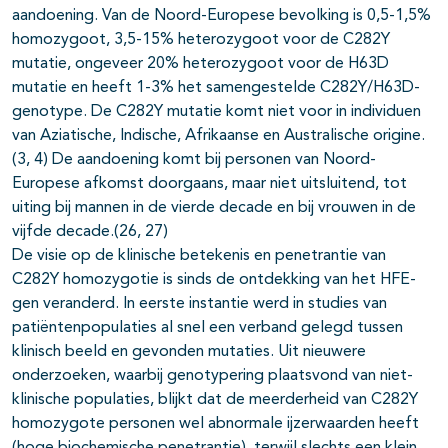
aandoening. Van de Noord-Europese bevolking is 0,5-1,5%
homozygoot, 3,5-15% heterozygoot voor de C282Y
mutatie, ongeveer 20% heterozygoot voor de H63D
mutatie en heeft 1-3% het samengestelde C282Y/H63D-
genotype. De C282Y mutatie komt niet voor in individuen
van Aziatische, Indische, Afrikaanse en Australische origine.
(3, 4) De aandoening komt bij personen van Noord-
Europese afkomst doorgaans, maar niet uitsluitend, tot
uiting bij mannen in de vierde decade en bij vrouwen in de
vijfde decade.(26, 27)
De visie op de klinische betekenis en penetrantie van
C282Y homozygotie is sinds de ontdekking van het HFE-
gen veranderd. In eerste instantie werd in studies van
patiëntenpopulaties al snel een verband gelegd tussen
klinisch beeld en gevonden mutaties. Uit nieuwere
onderzoeken, waarbij genotypering plaatsvond van niet-
klinische populaties, blijkt dat de meerderheid van C282Y
homozygote personen wel abnormale ijzerwaarden heeft