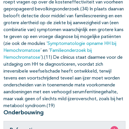
roept vragen op over de kosteneffectiviteit van voorheen
gepropageerd bevolkingsonderzoek.(34) In plaats daarvan
belooft detectie door middel van familiescreening en een
grotere alertheid op de ziekte bij aanwezigheid van (een
combinatie van) symptomen waarschijnlijk een grotere kans
te geven op een vroege diagnose bij mogelijke patiënten
(zie ook de modules ´
Symptomatologie opname HH bij
Hemochromatose
´ en ´
Familieonderzoek bij
Hemochromatose
´).(11) De clinicus staat daarmee voor de
uitdaging om HH te diagnosticeren, voordat zich
irreversibele weefselschade heeft ontwikkeld, terwijl
tevens een voortschrijdend teveel aan ijzer moet worden
onderscheiden van in toenemende mate voorkomende
aandoeningen met een verhoogd serumferritinegehalte,
maar vaak geen of slechts mild ijzeroverschot, zoals bij het
metabool syndroom.(19)
Onderbouwing