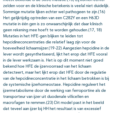
meest bekende is de S65C mutatie.(15) Zij komen echter
zelden voor en de klinische betekenis is veelal niet duidelijk.
Sommige mutatie lijken echter wel pathogeen te zijn.(16)
Het gelijktijdig optreden van een C282Y en een H63D
mutatie in één gen is zo onwaarschijnlijk dat daar klinisch
geen rekening mee hoeft te worden gehouden.(17, 18)
Mutaties in het HFE-gen blijken te leiden tot
hepcidineconcentraties die relatief laag zijn voor de
hoeveelheid lichaamsijzer.(19-22) Aangezien hepcidine in de
lever wordt gesynthetiseerd, lijkt het erop dat HFE vooral
in de lever werkzaam is. Het is op dit moment niet goed
bekend hoe HFE de ijzervoorraad van het lichaam
detecteert, maar het lijkt erop dat HFE door de regulatie
van de hepcidineconcentratie in het lichaam betrokken is bij
de systemische ijzerhomeostase. Hepcidine reguleert het
ijzermetabolisme door de werking van ferroportine als de
transporteur van ijzer uit duodenale villicellen en
macrofagen te remmen.(23) Dit model past in het beeld
dat teveel aan ijzer bij HH het resultaat is van excessief