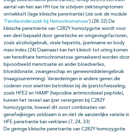
(hoge biochemische penetrantie), terwijl slechts een klein
aantal van hen aan HH toe te schrijven ziektesymptomen
ontwikkelt (lage klinische penetrantie) (zie ook de module
´
Familieonderzoek bij Hemochromatose
´).(28-32) De
klinische penetrantie van C282Y homozygotie wordt voor
een deel bepaald door genetische en omgevingsfactoren,
zoals alcoholgebruik, virale hepatitis, ijzerinname en body
mass index.(24) Daarnaast kan het klinisch tot uiting komen
van hereditaire hemochromatose gemaskeerd worden door
bijvoorbeeld menstruatie en ander bloedverlies,
bloeddonatie, zwangerschap en geneesmiddelengebruik
(maagzuurremming). Veranderingen in andere genen die
coderen voor eiwitten betrokken bij de ijzerstofwisseling,
zoals HFE2 en HAMP (hepcidine antimicrobieel peptide),
kunnen het teveel aan ijzer verergeren bij C282Y
homozygotie, hoewel dit soort combinaties van
genafwijkingen zeldzaam is en niet de aanzienlijke variatie in
HFE penetrantie kan verklaren.(7, 24, 33)
De geringe klinische penetrantie van C282Y homozygotie