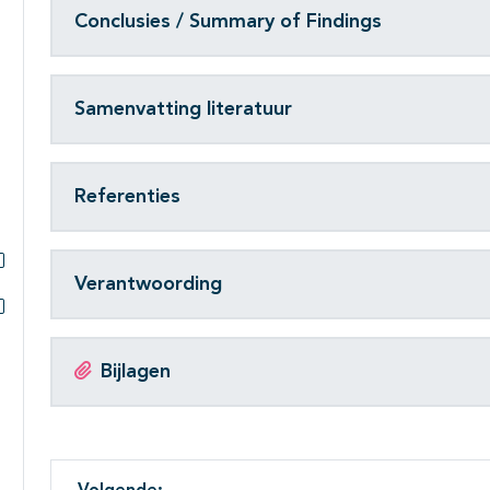
Conclusies / Summary of Findings
Samenvatting literatuur
Referenties
Verantwoording
Subpagina's open- en dichtklappen
Subpagina's open- en dichtklappen
Bijlagen