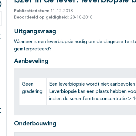
IJzer in de lever: leverbiopsi
)
Publicatiedatum:
11-12-2018
Beoordeeld op geldigheid:
28-10-2018
eken binnen deze richtlijn
Uitgangsvraag
Wanneer is een leverbiopsie nodig om de diagnose te st
Alles openklappen
geïnterpreteerd?
Aanbeveling
Geen
Een leverbiopsie wordt niet aanbevolen
gradering
Leverbiopsie kan een plaats hebben voo
indien de serumferritineconcentratie > 
Subpagina's open- en dichtklappen
Onderbouwing