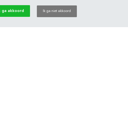
k ga akkoord
Ik ga niet akkoord