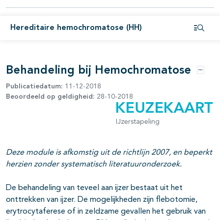
pagina's open- en dichtklappen
Hereditaire hemochromatose (HH)
Open i
Behandeling bij Hemochromatose
Opties
Publicatiedatum:
11-12-2018
Beoordeeld op geldigheid:
28-10-2018
pagina's open- en dichtklappen
IJzerstapeling
Deze module is afkomstig uit de richtlijn 2007, en beperkt
herzien zonder systematisch literatuuronderzoek.
De behandeling van teveel aan ijzer bestaat uit het
onttrekken van ijzer. De mogelijkheden zijn flebotomie,
erytrocytaferese of in zeldzame gevallen het gebruik van