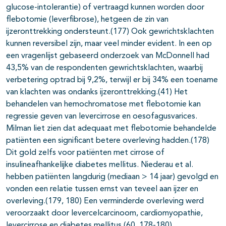
glucose-intolerantie) of vertraagd kunnen worden door
flebotomie (leverfibrose), hetgeen de zin van
ijzeronttrekking ondersteunt.(177) Ook gewrichtsklachten
kunnen reversibel zijn, maar veel minder evident. In een op
een vragenlijst gebaseerd onderzoek van McDonnell had
43,5% van de respondenten gewrichtsklachten, waarbij
verbetering optrad bij 9,2%, terwijl er bij 34% een toename
van klachten was ondanks ijzeronttrekking.(41) Het
behandelen van hemochromatose met flebotomie kan
regressie geven van levercirrose en oesofagusvarices.
Milman liet zien dat adequaat met flebotomie behandelde
patiënten een significant betere overleving hadden.(178)
Dit gold zelfs voor patiënten met cirrose of
insulineafhankelijke diabetes mellitus. Niederau et al.
hebben patiënten langdurig (mediaan > 14 jaar) gevolgd en
vonden een relatie tussen ernst van teveel aan ijzer en
overleving.(179, 180) Een verminderde overleving werd
veroorzaakt door levercelcarcinoom, cardiomyopathie,
levercirrose en diabetes mellitus.(60, 178-180)