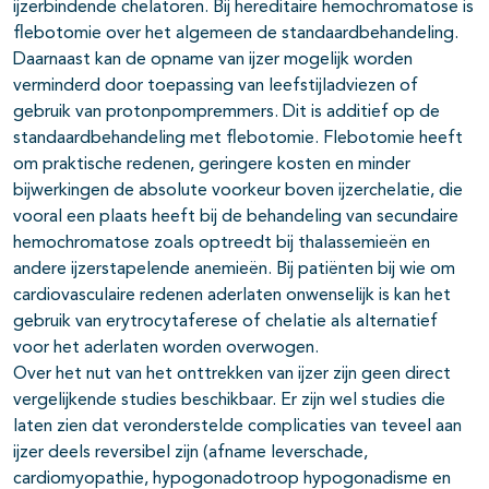
ijzerbindende chelatoren. Bij hereditaire hemochromatose is
flebotomie over het algemeen de standaardbehandeling.
Daarnaast kan de opname van ijzer mogelijk worden
verminderd door toepassing van leefstijladviezen of
gebruik van protonpompremmers. Dit is additief op de
standaardbehandeling met flebotomie. Flebotomie heeft
om praktische redenen, geringere kosten en minder
bijwerkingen de absolute voorkeur boven ijzerchelatie, die
vooral een plaats heeft bij de behandeling van secundaire
hemochromatose zoals optreedt bij thalassemieën en
andere ijzerstapelende anemieën. Bij patiënten bij wie om
cardiovasculaire redenen aderlaten onwenselijk is kan het
gebruik van erytrocytaferese of chelatie als alternatief
voor het aderlaten worden overwogen.
Over het nut van het onttrekken van ijzer zijn geen direct
vergelijkende studies beschikbaar. Er zijn wel studies die
laten zien dat veronderstelde complicaties van teveel aan
ijzer deels reversibel zijn (afname leverschade,
cardiomyopathie, hypogonadotroop hypogonadisme en