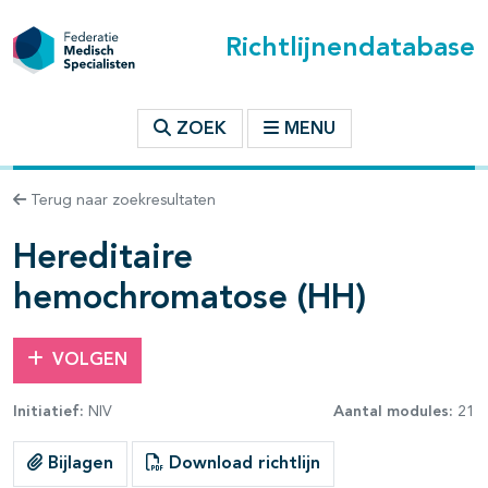
Richtlijnendatabase
t inhoudsopgave
ZOEK
MENU
n binnen deze richtlijn
Terug naar zoekresultaten
les openklappen
Hereditaire
hemochromatose (HH)
VOLGEN
Initiatief:
NIV
Aantal modules:
21
Bijlagen
Download richtlijn
pagina's open- en dichtklappen