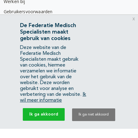
Werken bij
Gebruikersvoorwaarden
x
Privacyverklaring
De Federatie Medisch
Specialisten maakt
Contact
gebruik van cookies
Mercatorlaan 1200
Deze website van de
3528 BL Utrecht
Federatie Medisch
Specialisten maakt gebruik
van cookies, hiermee
(088) 505 34 34
verzamelen we informatie
info@richtlijnendatabase.nl
over het gebruik van de
website. Deze worden
gebruikt voor analyse en
YouTube
LinkedIn
verbetering van de website.
Ik
wil meer informatie
KvK Federatie Medisch Specialisten:
40483480
Ik ga akkoord
Ik ga niet akkoord
Privacyverklaring
Back to top