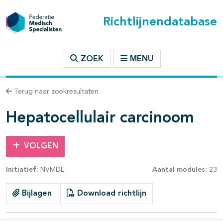
Richtlijnendatabase
t inhoudsopgave
ZOEK
MENU
n binnen deze richtlijn
Terug naar zoekresultaten
les openklappen
Hepatocellulair carcinoom
VOLGEN
Initiatief:
NVMDL
Aantal modules:
23
pagina's open- en dichtklappen
Bijlagen
Download richtlijn
pagina's open- en dichtklappen