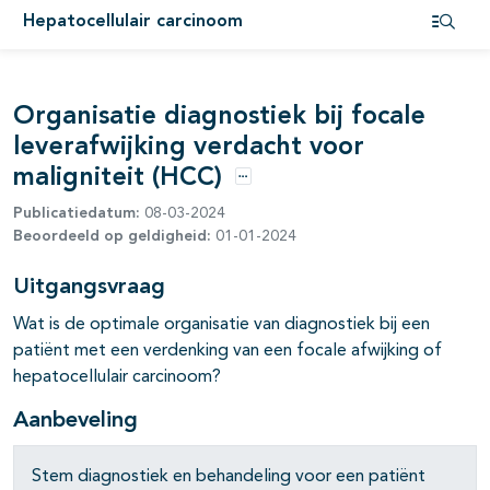
Hepatocellulair carcinoom
pagina's open- en dichtklappen
Open i
pagina's open- en dichtklappen
Organisatie diagnostiek bij focale
pagina's open- en dichtklappen
leverafwijking verdacht voor
pagina's open- en dichtklappen
maligniteit (HCC)
Opties
Publicatiedatum:
08-03-2024
Beoordeeld op geldigheid:
01-01-2024
Uitgangsvraag
Wat is de optimale organisatie van diagnostiek bij een
patiënt met een verdenking van een focale afwijking of
hepatocellulair carcinoom?
Aanbeveling
Stem diagnostiek en behandeling voor een patiënt