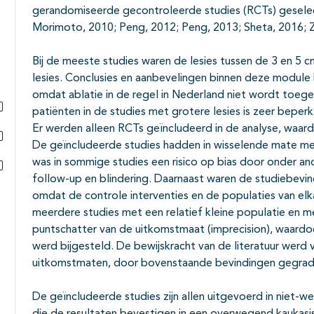
gerandomiseerde gecontroleerde studies (RCTs) geselect
Morimoto, 2010; Peng, 2012; Peng, 2013; Sheta, 2016; 
Bij de meeste studies waren de lesies tussen de 3 en 5 c
lesies. Conclusies en aanbevelingen binnen deze module 
omdat ablatie in de regel in Nederland niet wordt toegep
patiënten in de studies met grotere lesies is zeer beperk
Subpagina's open- en dichtklappen
Er werden alleen RCTs geïncludeerd in de analyse, waardo
De geïncludeerde studies hadden in wisselende mate met
Subpagina's open- en dichtklappen
was in sommige studies een risico op bias door onder a
follow-up en blindering. Daarnaast waren de studiebevind
Subpagina's open- en dichtklappen
omdat de controle interventies en de populaties van elka
meerdere studies met een relatief kleine populatie en m
puntschatter van de uitkomstmaat (imprecision), waardoo
werd bijgesteld. De bewijskracht van de literatuur werd v
uitkomstmaten, door bovenstaande bevindingen gegradeer
De geïncludeerde studies zijn allen uitgevoerd in niet-w