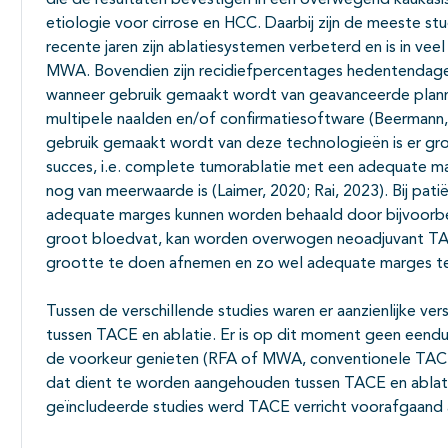
die de resultaten bevestigen in een overwegend kaukas
etiologie voor cirrose en HCC. Daarbij zijn de meeste s
recente jaren zijn ablatiesystemen verbeterd en is in ve
MWA. Bovendien zijn recidiefpercentages hedentendage o
wanneer gebruik gemaakt wordt van geavanceerde plann
multipele naalden en/of confirmatiesoftware (Beermann, 
gebruik gemaakt wordt van deze technologieën is er gro
succes, i.e. complete tumorablatie met een adequate ma
nog van meerwaarde is (Laimer, 2020; Rai, 2023). Bij patië
adequate marges kunnen worden behaald door bijvoorbee
groot bloedvat, kan worden overwogen neoadjuvant TACE
grootte te doen afnemen en zo wel adequate marges te 
Tussen de verschillende studies waren er aanzienlijke vers
tussen TACE en ablatie. Er is op dit moment geen eendu
de voorkeur genieten (RFA of MWA, conventionele TACE
dat dient te worden aangehouden tussen TACE en ablatie
geïncludeerde studies werd TACE verricht voorafgaand a