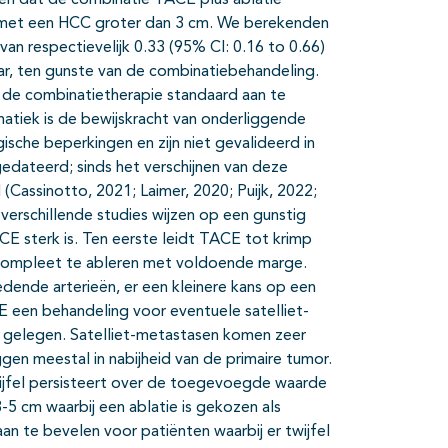
nen dat de combinatie TACE plus ablatie
ten met een HCC groter dan 3 cm. We berekenden
van respectievelijk 0.33 (95% CI: 0.16 to 0.66)
jaar, ten gunste van de combinatiebehandeling.
g de combinatietherapie standaard aan te
matiek is de bewijskracht van onderliggende
sche beperkingen en zijn niet gevalideerd in
edateerd; sinds het verschijnen van deze
 (Cassinotto, 2021; Laimer, 2020; Puijk, 2022;
 verschillende studies wijzen op een gunstig
E sterk is. Ten eerste leidt TACE tot krimp
e compleet te ableren met voldoende marge.
edende arterieën, er een kleinere kans op een
CE een behandeling voor eventuele satelliet-
jn gelegen. Satelliet-metastasen komen zeer
ggen meestal in nabijheid van de primaire tumor.
jfel persisteert over de toegevoegde waarde
5 cm waarbij een ablatie is gekozen als
an te bevelen voor patiënten waarbij er twijfel