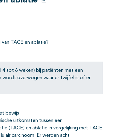
n ablatie
Opties
g van TACE en ablatie?
 4 tot 6 weken) bij patiënten met een
e wordt overwogen waar er twijfel is of er
et bewijs
linische uitkomsten tussen een
tie (TACE) en ablatie in vergelijking met TACE
llulair carcinoom. Er werden acht