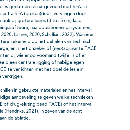
ische patiëntenpopulatie met een andere
tudies gedateerd en uitgevoerd met RFA. In
el centra RFA (groten)deels vervangen door
ok bij grotere lesies (3 tot 5 cm) laag
ingssoftware, naaldpositioneringssystemen,
2020; Laimer, 2020; Schullian, 2022). Wanneer
tere zekerheid op het behalen van technisch
rge, en is het onzeker of (neo)adjuvante TACE
nten bij wie er op voorhand twijfel is of er
ld een centrale ligging of nabijgelegen
 te verrichten met het doel de lesie in
verkrijgen.
chillen in gebruikte materialen en het interval
idige aanbeveling te geven welke technieken
 of drug-eluting bead TACE) of het interval
 (Hendriks, 2021). In zeven van de acht
an de ablatie.