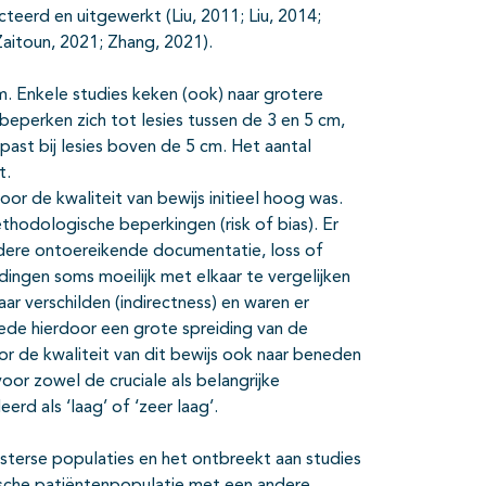
eerd en uitgewerkt (Liu, 2011; Liu, 2014;
Zaitoun, 2021; Zhang, 2021).
m. Enkele studies keken (ook) naar grotere
beperken zich tot lesies tussen de 3 en 5 cm,
ast bij lesies boven de 5 cm. Het aantal
t.
or de kwaliteit van bewijs initieel hoog was.
hodologische beperkingen (risk of bias). Er
ndere ontoereikende documentatie, loss of
ingen soms moeilijk met elkaar te vergelijken
ar verschilden (indirectness) en waren er
ede hierdoor een grote spreiding van de
r de kwaliteit van dit bewijs ook naar beneden
oor zowel de cruciale als belangrijke
d als ‘laag’ of ‘zeer laag’.
esterse populaties en het ontbreekt aan studies