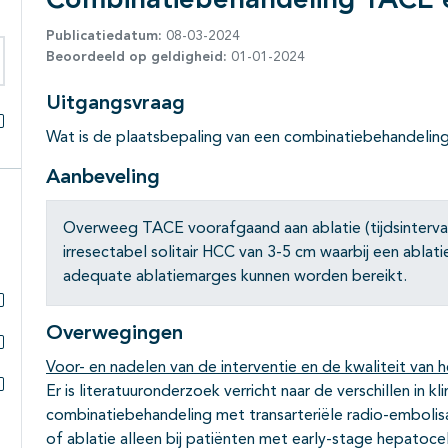
Combinatiebehandeling TACE e
Publicatiedatum:
08-03-2024
Beoordeeld op geldigheid:
01-01-2024
eken binnen deze richtlijn
Uitgangsvraag
Wat is de plaatsbepaling van een combinatiebehandelin
Alles openklappen
Aanbeveling
Overweeg TACE voorafgaand aan ablatie (tijdsinterval
irresectabel solitair HCC van 3-5 cm waarbij een ablati
adequate ablatiemarges kunnen worden bereikt.
Subpagina's open- en dichtklappen
Overwegingen
Subpagina's open- en dichtklappen
Voor- en nadelen van de interventie en de kwaliteit van h
Er is literatuuronderzoek verricht naar de verschillen in k
Subpagina's open- en dichtklappen
combinatiebehandeling met transarteriële radio-embolisa
of ablatie alleen bij patiënten met early-stage hepatoce