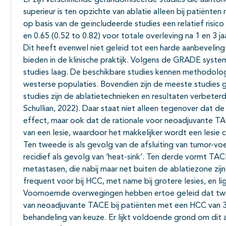
Er zijn verschillende gerandomiseerde studies die aanto
superieur is ten opzichte van ablatie alleen bij patiën
op basis van de geïncludeerde studies een relatief risico 
en 0.65 (0.52 to 0.82) voor totale overleving na 1 en 3 
Dit heeft evenwel niet geleid tot een harde aanbevelin
bieden in de klinische praktijk. Volgens de GRADE syste
studies laag. De beschikbare studies kennen methodologi
westerse populaties. Bovendien zijn de meeste studies g
studies zijn de ablatietechnieken en resultaten verbeterd
Schullian, 2022). Daar staat niet alleen tegenover dat de
effect, maar ook dat de rationale voor neoadjuvante TAC
van een lesie, waardoor het makkelijker wordt een lesi
Ten tweede is als gevolg van de afsluiting van tumor-vo
recidief als gevolg van ‘heat-sink’. Ten derde vormt TA
metastasen, die nabij maar net buiten de ablatiezone zi
frequent voor bij HCC, met name bij grotere lesies, en li
Voornoemde overwegingen hebben ertoe geleid dat twi
van neoadjuvante TACE bij patiënten met een HCC van 3-
behandeling van keuze. Er lijkt voldoende grond om dit a