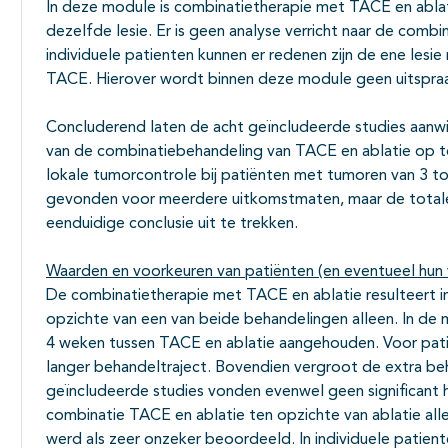
In deze module is combinatietherapie met TACE en ablat
dezelfde lesie. Er is geen analyse verricht naar de combina
individuele patienten kunnen er redenen zijn de ene les
TACE. Hierover wordt binnen deze module geen uitspra
Concluderend laten de acht geïncludeerde studies aanwij
van de combinatiebehandeling van TACE en ablatie op tot
lokale tumorcontrole bij patiënten met tumoren van 3 tot
gevonden voor meerdere uitkomstmaten, maar de totale
eenduidige conclusie uit te trekken.
Waarden en voorkeuren van patiënten (en eventueel hun 
De combinatietherapie met TACE en ablatie resulteert in
opzichte van een van beide behandelingen alleen. In de m
4 weken tussen TACE en ablatie aangehouden. Voor pat
langer behandeltraject. Bovendien vergroot de extra be
geïncludeerde studies vonden evenwel geen significant 
combinatie TACE en ablatie ten opzichte van ablatie alle
werd als zeer onzeker beoordeeld. In individuele patien