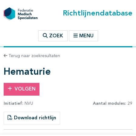
Richtlijnendatabase
t inhoudsopgave
ZOEK
MENU
n binnen deze richtlijn
Terug naar zoekresultaten
les openklappen
Hematurie
VOLGEN
Initiatief:
NVU
Aantal modules:
29
Download richtlijn