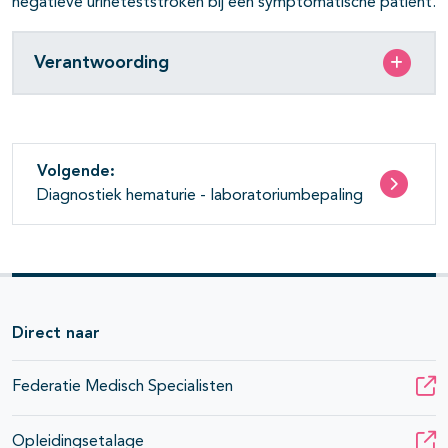
negatieve urineteststroken bij een symptomatische patiënt.
Verantwoording
pagina's open- en dichtklappen
Volgende:
pagina's open- en dichtklappen
Diagnostiek hematurie - laboratoriumbepaling
Direct naar
Federatie Medisch Specialisten
Opleidingsetalage