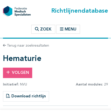
Richtlijnendatabase
t inhoudsopgave
ZOEK
MENU
n binnen deze richtlijn
Terug naar zoekresultaten
les openklappen
Hematurie
VOLGEN
Initiatief:
NVU
Aantal modules:
29
Download richtlijn