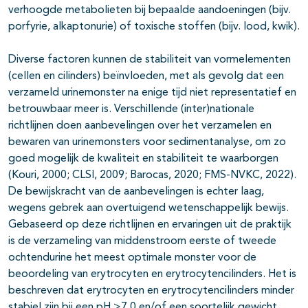
verhoogde metabolieten bij bepaalde aandoeningen (bijv.
porfyrie, alkaptonurie) of toxische stoffen (bijv. lood, kwik).
Diverse factoren kunnen de stabiliteit van vormelementen
(cellen en cilinders) beïnvloeden, met als gevolg dat een
verzameld urinemonster na enige tijd niet representatief en
betrouwbaar meer is. Verschillende (inter)nationale
richtlijnen doen aanbevelingen over het verzamelen en
bewaren van urinemonsters voor sedimentanalyse, om zo
goed mogelijk de kwaliteit en stabiliteit te waarborgen
(Kouri, 2000; CLSI, 2009; Barocas, 2020; FMS-NVKC, 2022).
De bewijskracht van de aanbevelingen is echter laag,
wegens gebrek aan overtuigend wetenschappelijk bewijs.
Gebaseerd op deze richtlijnen en ervaringen uit de praktijk
is de verzameling van middenstroom eerste of tweede
ochtendurine het meest optimale monster voor de
beoordeling van erytrocyten en erytrocytencilinders. Het is
beschreven dat erytrocyten en erytrocytencilinders minder
stabiel zijn bij een pH >7,0 en/of een soortelijk gewicht