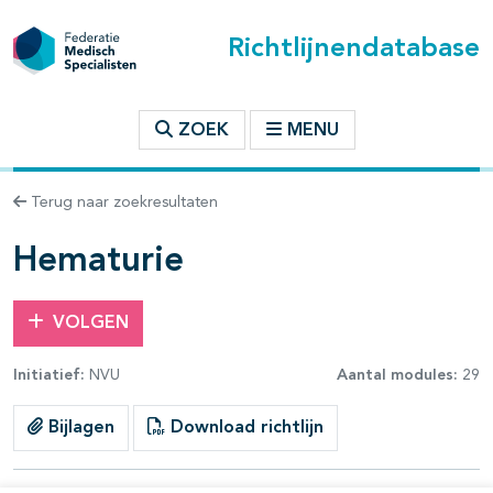
Richtlijnendatabase
t inhoudsopgave
ZOEK
MENU
n binnen deze richtlijn
Terug naar zoekresultaten
les openklappen
Hematurie
VOLGEN
Initiatief:
NVU
Aantal modules:
29
Bijlagen
Download richtlijn