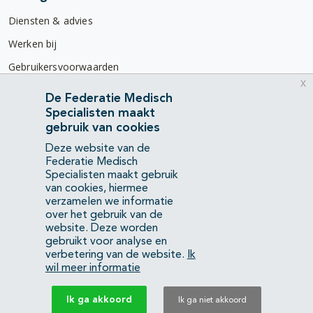
Diensten & advies
Werken bij
Gebruikersvoorwaarden
x
Privacyverklaring
De Federatie Medisch
Specialisten maakt
Contact
gebruik van cookies
Mercatorlaan 1200
Deze website van de
3528 BL Utrecht
Federatie Medisch
Specialisten maakt gebruik
van cookies, hiermee
(088) 505 34 34
verzamelen we informatie
info@richtlijnendatabase.nl
over het gebruik van de
website. Deze worden
gebruikt voor analyse en
YouTube
LinkedIn
verbetering van de website.
Ik
wil meer informatie
KvK Federatie Medisch Specialisten:
40483480
Ik ga akkoord
Ik ga niet akkoord