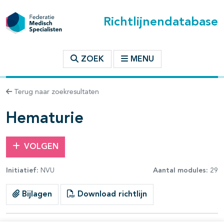
Richtlijnendatabase
t inhoudsopgave
ZOEK
MENU
n binnen deze richtlijn
Terug naar zoekresultaten
les openklappen
Hematurie
VOLGEN
Initiatief:
NVU
Aantal modules:
29
Bijlagen
Download richtlijn