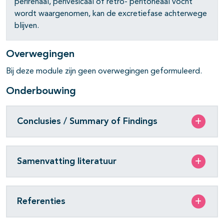
perirenaal, perivesicaal of retro- peritoneaal vocht
wordt waargenomen, kan de excretiefase achterwege
blijven.
pagina's open- en dichtklappen
Overwegingen
Bij deze module zijn geen overwegingen geformuleerd.
Onderbouwing
Conclusies / Summary of Findings
Samenvatting literatuur
pagina's open- en dichtklappen
Referenties