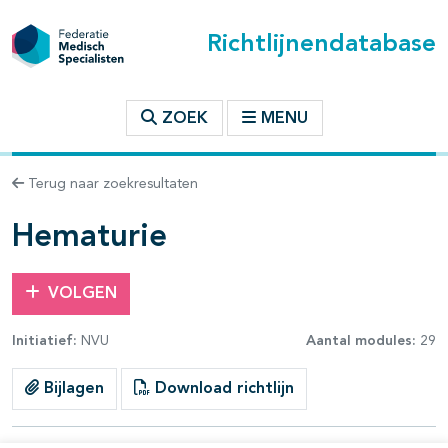
Richtlijnendatabase
t inhoudsopgave
ZOEK
MENU
n binnen deze richtlijn
Terug naar zoekresultaten
les openklappen
Hematurie
VOLGEN
Initiatief:
NVU
Aantal modules:
29
Bijlagen
Download richtlijn