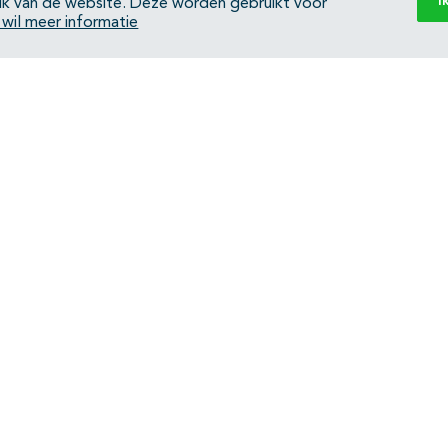
I
ik van de website. Deze worden gebruikt voor
k wil meer informatie
Back to top