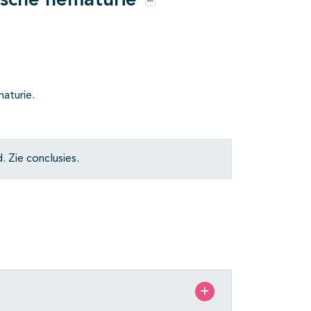
ische hematurie
Opties
aturie.
 Zie conclusies.