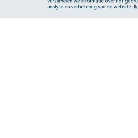
Hematurie en kinderen - Zeldzame
verzamelen we informatie over het gebru
analyse en verbetering van de website.
I
aandoeningen
Hematurie en kinderen - Trauma
Organisatie van zorg
Bijlagen