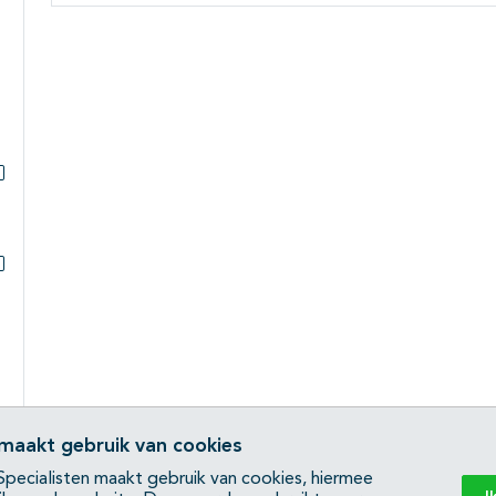
Subpagina's open- en dichtklappen
Subpagina's open- en dichtklappen
 maakt gebruik van cookies
pecialisten maakt gebruik van cookies, hiermee