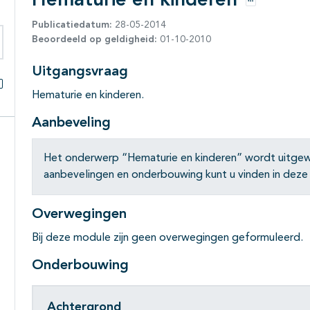
Hematurie en kinderen
Opties
Publicatiedatum:
28-05-2014
Beoordeeld op geldigheid:
01-10-2010
eken binnen deze richtlijn
Uitgangsvraag
Hematurie en kinderen.
Alles openklappen
Aanbeveling
Het onderwerp “
Hematurie en kinderen
” wordt uitgew
aanbevelingen en onderbouwing kunt u vinden in deze
Overwegingen
Bij deze module zijn geen overwegingen geformuleerd.
Onderbouwing
Achtergrond