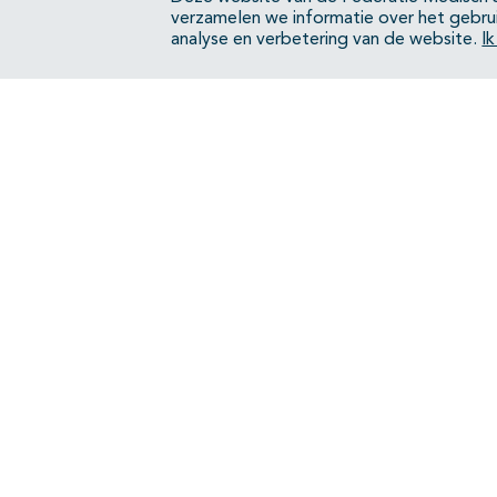
Hematurie en kinderen - Zeldzame
verzamelen we informatie over het gebru
aandoeningen
analyse en verbetering van de website.
I
Hematurie en kinderen - Trauma
Organisatie van zorg
Bijlagen