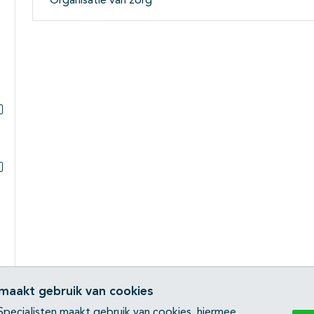
Organisatie van zorg
Subpagina's open- en dichtklappen
Subpagina's open- en dichtklappen
 maakt gebruik van cookies
pecialisten maakt gebruik van cookies, hiermee