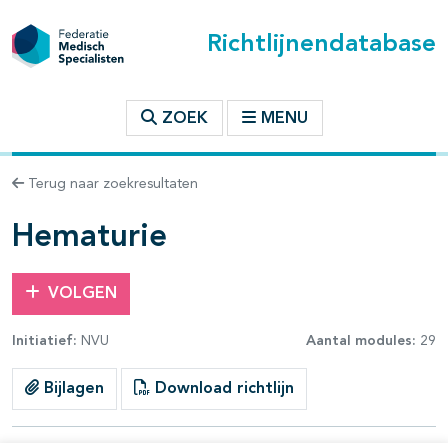
Richtlijnendatabase
t inhoudsopgave
ZOEK
MENU
n binnen deze richtlijn
Terug naar zoekresultaten
les openklappen
Hematurie
VOLGEN
Initiatief:
NVU
Aantal modules:
29
Bijlagen
Download richtlijn