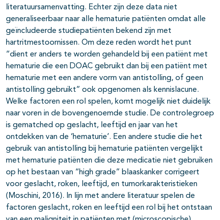
literatuursamenvatting. Echter zijn deze data niet
generaliseerbaar naar alle hematurie patiënten omdat alle
geïncludeerde studiepatiënten bekend zijn met
hartritmestoornissen. Om deze reden wordt het punt
“dient er anders te worden gehandeld bij een patiënt met
hematurie die een DOAC gebruikt dan bij een patiënt met
hematurie met een andere vorm van antistolling, of geen
antistolling gebruikt” ook opgenomen als kennislacune.
Welke factoren een rol spelen, komt mogelijk niet duidelijk
naar voren in de bovengenoemde studie. De controlegroep
is gematched op geslacht, leeftijd en jaar van het
ontdekken van de ‘hematurie’. Een andere studie die het
gebruik van antistolling bij hematurie patiënten vergelijkt
met hematurie patiënten die deze medicatie niet gebruiken
op het bestaan van “high grade” blaaskanker corrigeert
voor geslacht, roken, leeftijd, en tumorkarakteristieken
(Moschini, 2016). In lijn met andere literatuur spelen de
factoren geslacht, roken en leeftijd een rol bij het ontstaan
van een maligniteit in patiënten met (microscopische)