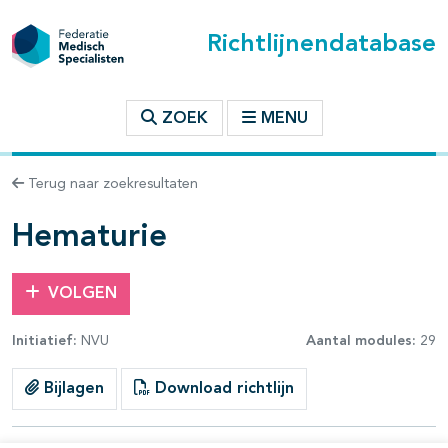
Richtlijnendatabase
t inhoudsopgave
ZOEK
MENU
n binnen deze richtlijn
Terug naar zoekresultaten
les openklappen
Hematurie
VOLGEN
Initiatief:
NVU
Aantal modules:
29
Bijlagen
Download richtlijn