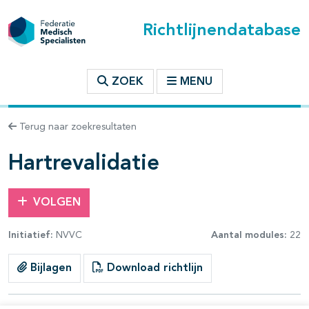
Richtlijnendatabase
t inhoudsopgave
ZOEK
MENU
n binnen deze richtlijn
Terug naar zoekresultaten
les openklappen
Hartrevalidatie
VOLGEN
Initiatief:
NVVC
Aantal modules:
22
Bijlagen
Download richtlijn