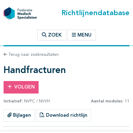
Richtlijnendatabase
t inhoudsopgave
ZOEK
MENU
n binnen deze richtlijn
Terug naar zoekresultaten
les openklappen
Handfracturen
VOLGEN
Initiatief:
NVPC / NVVH
Aantal modules:
11
pagina's open- en dichtklappen
Bijlagen
Download richtlijn