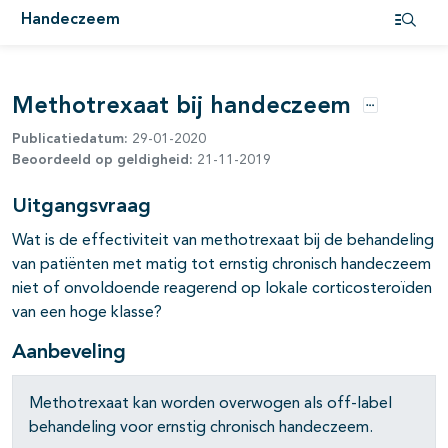
Handeczeem
Open i
pagina's open- en dichtklappen
Methotrexaat bij handeczeem
Opties
Publicatiedatum:
29-01-2020
Beoordeeld op geldigheid:
21-11-2019
Uitgangsvraag
Wat is de effectiviteit van methotrexaat bij de behandeling
van patiënten met matig tot ernstig chronisch handeczeem
niet of onvoldoende reagerend op lokale corticosteroïden
van een hoge klasse?
Aanbeveling
Methotrexaat kan worden overwogen als off-label
behandeling voor ernstig chronisch handeczeem.