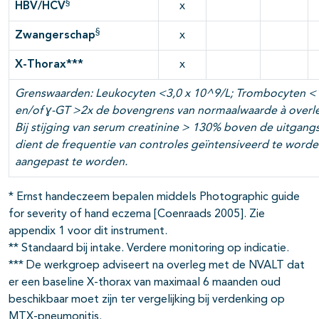
§
HBV/HCV
x
§
Zwangerschap
x
X-Thorax***
x
Grenswaarden: Leukocyten <3,0 x 10^9/L; Trombocyten <
en/of ɣ-GT >2x de bovengrens van normaalwaarde
à
overle
Bij stijging van serum creatinine > 130% boven de uitgang
dient de frequentie van controles geïntensiveerd te worde
aangepast te worden.
* Ernst handeczeem bepalen middels Photographic guide
for severity of hand eczema [Coenraads 2005]. Zie
appendix 1 voor dit instrument.
** Standaard bij intake. Verdere monitoring op indicatie.
*** De werkgroep adviseert na overleg met de NVALT dat
er een baseline X-thorax van maximaal 6 maanden oud
beschikbaar moet zijn ter vergelijking bij verdenking op
MTX-pneumonitis.