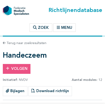
Richtlijnendatabase
t inhoudsopgave
ZOEK
MENU
n binnen deze richtlijn
Terug naar zoekresultaten
les openklappen
Handeczeem
VOLGEN
Initiatief:
NVDV
Aantal modules:
12
Bijlagen
Download richtlijn