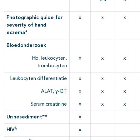
< 4
8
Photographic guide for
x
x
x
severity of hand
eczema*
Bloedonderzoek
Hb, leukocyten,
x
x
x
trombocyten
Leukocyten differentiatie
x
x
x
ALAT, ɣ-GT
x
x
x
Serum creatinine
x
x
x
Urinesediment**
x
§
HIV
x