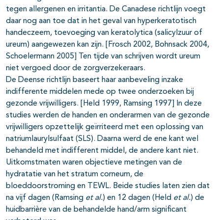
tegen allergenen en irritantia. De Canadese richtlijn voegt
daar nog aan toe dat in het geval van hyperkeratotisch
handeczeem, toevoeging van keratolytica (salicylzuur of
ureum) aangewezen kan zijn. [Frosch 2002, Bohnsack 2004,
Schoelermann 2005] Ten tijde van schrijven wordt ureum
niet vergoed door de zorgverzekeraars.
De Deense richtlijn baseert haar aanbeveling inzake
indifferente middelen mede op twee onderzoeken bij
gezonde vrijwilligers. [Held 1999, Ramsing 1997] In deze
studies werden de handen en onderarmen van de gezonde
vrijwilligers opzettelijk geïrriteerd met een oplossing van
natriumlaurylsulfaat (SLS). Daarna werd de ene kant wel
behandeld met indifferent middel, de andere kant niet.
Uitkomstmaten waren objectieve metingen van de
hydratatie van het stratum corneum, de
bloeddoorstroming en TEWL. Beide studies laten zien dat
na vijf dagen (Ramsing
et al.
) en 12 dagen (Held
et al.
) de
huidbarrière van de behandelde hand/arm significant