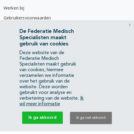
Werken bij
Gebruikersvoorwaarden
x
Privacyverklaring
De Federatie Medisch
Specialisten maakt
Contact
gebruik van cookies
Mercatorlaan 1200
Deze website van de
3528 BL Utrecht
Federatie Medisch
Specialisten maakt gebruik
van cookies, hiermee
(088) 505 34 34
verzamelen we informatie
info@richtlijnendatabase.nl
over het gebruik van de
website. Deze worden
gebruikt voor analyse en
YouTube
LinkedIn
verbetering van de website.
Ik
wil meer informatie
KvK Federatie Medisch Specialisten:
40483480
Ik ga akkoord
Ik ga niet akkoord
Privacyverklaring