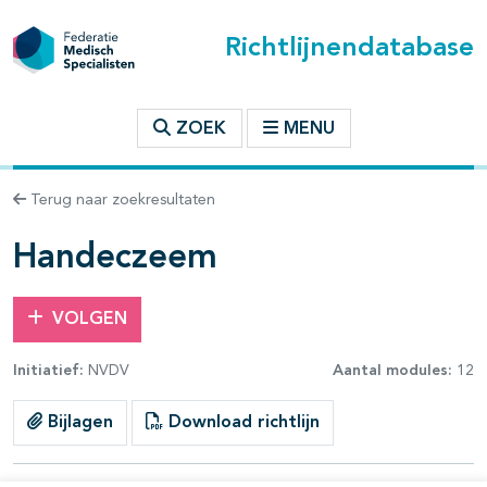
Richtlijnendatabase
t inhoudsopgave
ZOEK
MENU
n binnen deze richtlijn
Terug naar zoekresultaten
les openklappen
Handeczeem
VOLGEN
Initiatief:
NVDV
Aantal modules:
12
Bijlagen
Download richtlijn