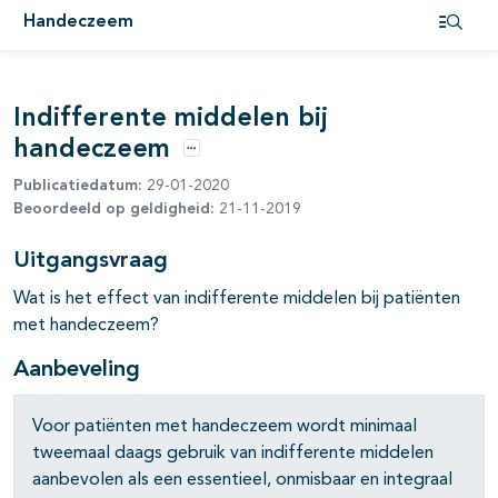
Handeczeem
Open i
pagina's open- en dichtklappen
Indifferente middelen bij
handeczeem
Opties
Publicatiedatum:
29-01-2020
Beoordeeld op geldigheid:
21-11-2019
Uitgangsvraag
Wat is het effect van indifferente middelen bij patiënten
met handeczeem?
Aanbeveling
Voor patiënten met handeczeem wordt minimaal
tweemaal daags gebruik van indifferente middelen
aanbevolen als een essentieel, onmisbaar en integraal