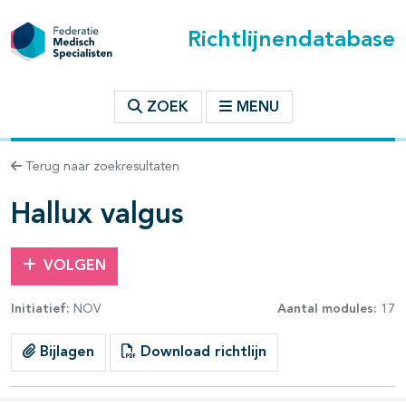
Richtlijnendatabase
t inhoudsopgave
ZOEK
MENU
n binnen deze richtlijn
Terug naar zoekresultaten
les openklappen
Hallux valgus
VOLGEN
Initiatief:
NOV
Aantal modules:
17
pagina's open- en dichtklappen
Bijlagen
Download richtlijn
pagina's open- en dichtklappen