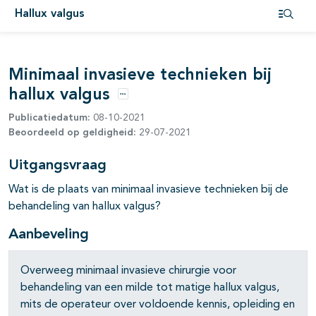
Hallux valgus
Open i
Minimaal invasieve technieken bij
hallux valgus
pagina's open- en dichtklappen
Opties
Publicatiedatum:
08-10-2021
Beoordeeld op geldigheid:
29-07-2021
pagina's open- en dichtklappen
Uitgangsvraag
Wat is de plaats van minimaal invasieve technieken bij de
behandeling van hallux valgus?
Aanbeveling
Overweeg minimaal invasieve chirurgie voor
behandeling van een milde tot matige hallux valgus,
mits de operateur over voldoende kennis, opleiding en