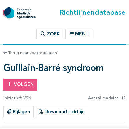
Richtlijnendatabase
t inhoudsopgave
ZOEK
MENU
n binnen deze richtlijn
Terug naar zoekresultaten
les openklappen
Guillain-Barré syndroom
VOLGEN
Initiatief:
VSN
Aantal modules:
44
pagina's open- en dichtklappen
Bijlagen
Download richtlijn