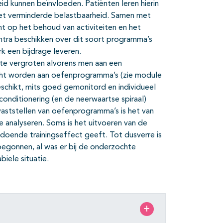
heid kunnen beïnvloeden. Patiënten leren hierin
met verminderde belastbaarheid. Samen met
t op het behoud van activiteiten en het
ntra beschikken over dit soort programma’s
k een bijdrage leveren.
 te vergroten alvorens men aan een
cht worden aan oefenprogramma’s (zie module
 geschikt, mits goed gemonitord en individueel
ditionering (en de neerwaartse spiraal)
aststellen van oefenprogramma’s is het van
 analyseren. Soms is het uitvoeren van de
ldoende trainingseffect geeft. Tot dusverre is
begonnen, al was er bij de onderzochte
iele situatie.