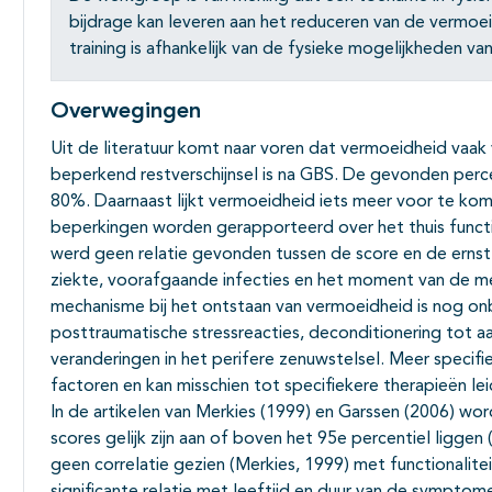
bijdrage kan leveren aan het reduceren van de vermoei
training is afhankelijk van de fysieke mogelijkheden va
Overwegingen
Uit de literatuur komt naar voren dat vermoeidheid vaak
beperkend restverschijnsel is na GBS. De gevonden percen
80%. Daarnaast lijkt vermoeidheid iets meer voor te ko
beperkingen worden gerapporteerd over het thuis functio
werd geen relatie gevonden tussen de score en de ernst 
ziekte, voorafgaande infecties en het moment van de me
mechanisme bij het ontstaan van vermoeidheid is nog o
posttraumatische stressreacties, deconditionering tot aa
veranderingen in het perifere zenuwstelsel. Meer specif
factoren en kan misschien tot specifiekere therapieën lei
In de artikelen van Merkies (1999) en Garssen (2006) wo
scores gelijk zijn aan of boven het 95e percentiel liggen
geen correlatie gezien (Merkies, 1999) met functionalite