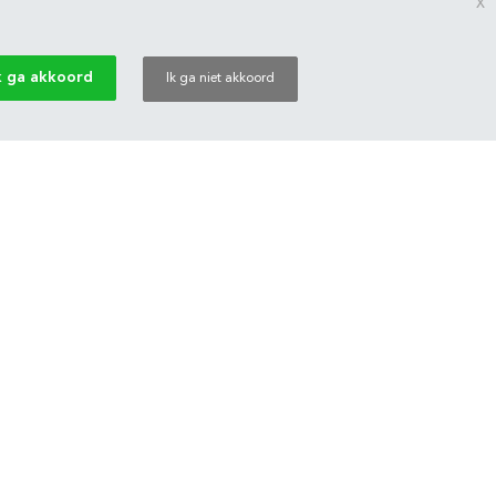
x
k ga akkoord
Ik ga niet akkoord