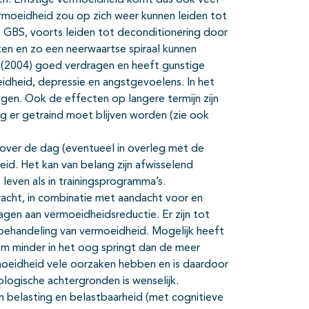
men. Ernstige vermoeidheid komt dus ook veel
Vermoeidheid zou op zich weer kunnen leiden tot
t GBS, voorts leiden tot deconditionering door
ten en zo een neerwaartse spiraal kunnen
en (2004) goed verdragen en heeft gunstige
dheid, depressie en angstgevoelens. In het
ingen. Ook de effecten op langere termijn zijn
ang er getraind moet blijven worden (zie ook
 over de dag (eventueel in overleg met de
eid. Het kan van belang zijn afwisselend
 leven als in trainingsprogramma’s.
racht, in combinatie met aandacht voor en
ragen aan vermoeidheidsreductie. Er zijn tot
 behandeling van vermoeidheid. Mogelijk heeft
m minder in het oog springt dan de meer
rmoeidheid vele oorzaken hebben en is daardoor
logische achtergronden is wenselijk.
n belasting en belastbaarheid (met cognitieve