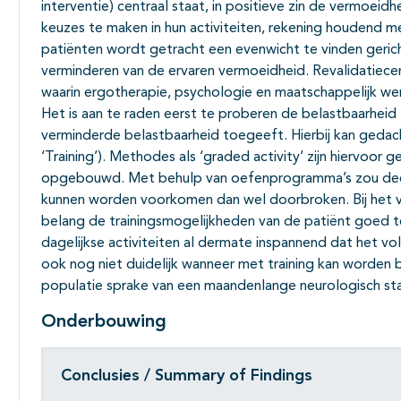
interventie) centraal staat, in positieve zin de vermoeid
keuzes te maken in hun activiteiten, rekening houdend 
patiënten wordt getracht een evenwicht te vinden gerich
verminderen van de ervaren vermoeidheid. Revalidatiece
waarin ergotherapie, psychologie en maatschappelijk wer
Het is aan te raden eerst te proberen de belastbaarheid
verminderde belastbaarheid toegeeft. Hierbij kan geda
‘Training’). Methodes als ‘graded activity’ zijn hiervoor
opgebouwd. Met behulp van oefenprogramma’s zou decon
kunnen worden voorkomen dan wel doorbroken. Bij het v
belang de trainingsmogelijkheden van de patiënt goed te
dagelijkse activiteiten al dermate inspannend dat het vo
ook nog niet duidelijk wanneer met training kan worden 
populatie sprake van een maandenlange neurologisch stab
Onderbouwing
Conclusies / Summary of Findings