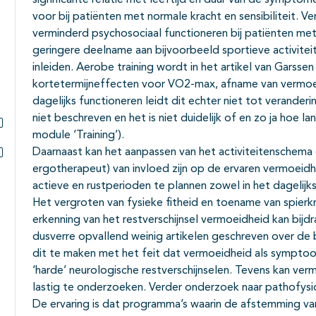
significante relatie met leeftijd en duur van de sympto
voor bij patiënten met normale kracht en sensibiliteit. 
verminderd psychosociaal functioneren bij patiënten me
geringere deelname aan bijvoorbeeld sportieve activitei
inleiden. Aerobe training wordt in het artikel van Garss
kortetermijneffecten voor VO2-max, afname van vermoei
dagelijks functioneren leidt dit echter niet tot verander
niet beschreven en het is niet duidelijk of en zo ja hoe l
module ‘Training’).
Subpagina's open- en dichtklappen
Daarnaast kan het aanpassen van het activiteitenschema
ergotherapeut) van invloed zijn op de ervaren vermoeidh
Subpagina's open- en dichtklappen
actieve en rustperioden te plannen zowel in het dagelijks
Het vergroten van fysieke fitheid en toename van spierk
erkenning van het restverschijnsel vermoeidheid kan bijd
dusverre opvallend weinig artikelen geschreven over de
dit te maken met het feit dat vermoeidheid als symptoo
‘harde’ neurologische restverschijnselen. Tevens kan ve
lastig te onderzoeken. Verder onderzoek naar pathofysio
De ervaring is dat programma’s waarin de afstemming va