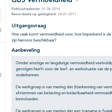
GBS Vermoeidheid
Opties
Publicatiedatum:
01-06-2014
Beoordeeld op geldigheid:
24-01-2011
eken binnen deze richtlijn
Uitgangsvraag
Hoe vaak komt vermoeidheid voor, hoe beperkend is de 
Alles openklappen
zijn hiervoor beschikbaar?
Aanbeveling
Omdat ernstige en langdurige vermoeidheid veelvuld
gevolgen heeft voor de leef- en werksituatie van de p
onderkennen.
Subpagina's open- en dichtklappen
De werkgroep is van mening dat (h)erkenning van verm
afstemmen van belasting en belastbaarheid vermoeidh
beïnvloeden.
De werkgroep is van mening dat een toename in fysieke 