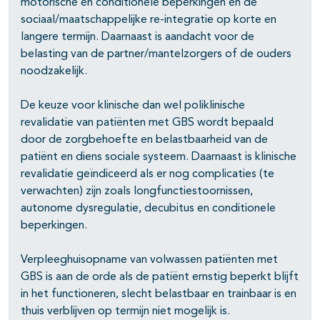
motorische en conditionele beperkingen en de
sociaal/maatschappelijke re-integratie op korte en
langere termijn. Daarnaast is aandacht voor de
belasting van de partner/mantelzorgers of de ouders
noodzakelijk.
De keuze voor klinische dan wel poliklinische
revalidatie van patiënten met GBS wordt bepaald
door de zorgbehoefte en belastbaarheid van de
pagina's open- en dichtklappen
patiënt en diens sociale systeem. Daarnaast is klinische
revalidatie geïndiceerd als er nog complicaties (te
pagina's open- en dichtklappen
verwachten) zijn zoals longfunctiestoornissen,
autonome dysregulatie, decubitus en conditionele
beperkingen.
Verpleeghuisopname van volwassen patiënten met
GBS is aan de orde als de patiënt ernstig beperkt blijft
in het functioneren, slecht belastbaar en trainbaar is en
thuis verblijven op termijn niet mogelijk is.