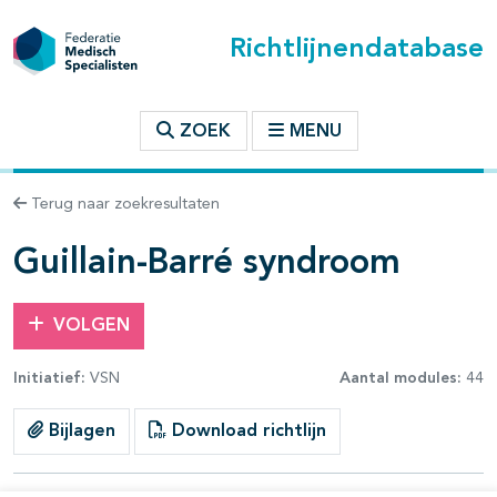
Richtlijnendatabase
t inhoudsopgave
ZOEK
MENU
n binnen deze richtlijn
Terug naar zoekresultaten
les openklappen
Guillain-Barré syndroom
VOLGEN
Initiatief:
VSN
Aantal modules:
44
pagina's open- en dichtklappen
Bijlagen
Download richtlijn