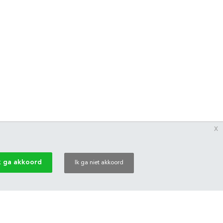
x
k ga akkoord
Ik ga niet akkoord