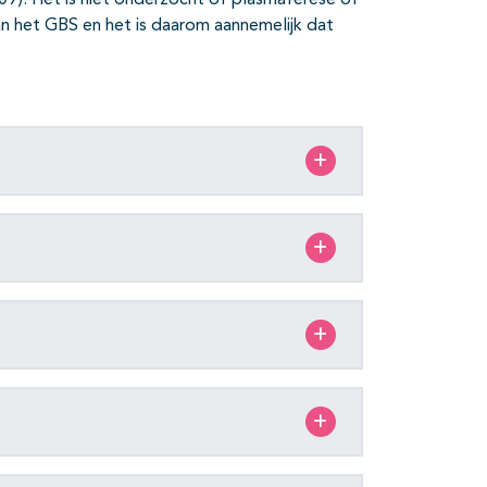
009). Het is niet onderzocht of plasmaferese of
van het GBS en het is daarom aannemelijk dat