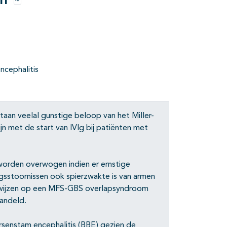
en
Opties
ncephalitis
aan veelal gunstige beloop van het Miller-
n met de start van IVIg bij patiënten met
worden overwogen indien er ernstige
ngsstoornissen ook spierzwakte is van armen
en wijzen op een MFS-GBS overlapsyndroom
andeld.
rsenstam encephalitis (BBE) gezien de