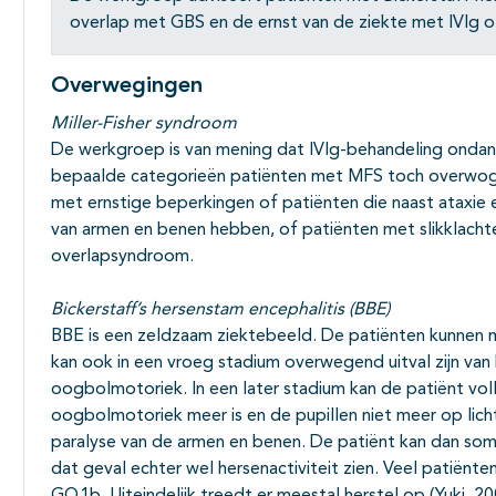
overlap met GBS en de ernst van de ziekte met IVIg 
Overwegingen
Miller-Fisher syndroom
De werkgroep is van mening dat IVIg-behandeling ondank
bepaalde categorieën patiënten met MFS toch overwog
met ernstige beperkingen of patiënten die naast ataxi
van armen en benen hebben, of patiënten met slikklach
overlapsyndroom.
Bickerstaff’s
hersenstam encephalitis (BBE)
BBE is een zeldzaam ziektebeeld. De patiënten kunnen
kan ook in een vroeg stadium overwegend uitval zijn va
oogbolmotoriek. In een later stadium kan de patiënt voll
oogbolmotoriek meer is en de pupillen niet meer op licht
paralyse van de armen en benen. De patiënt kan dan soms 
dat geval echter wel hersenactiviteit zien. Veel patiënt