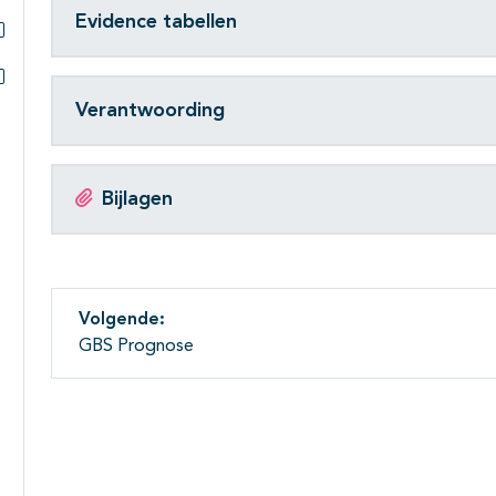
Evidence tabellen
Subpagina's open- en dichtklappen
Subpagina's open- en dichtklappen
Verantwoording
Bijlagen
Volgende:
GBS Prognose