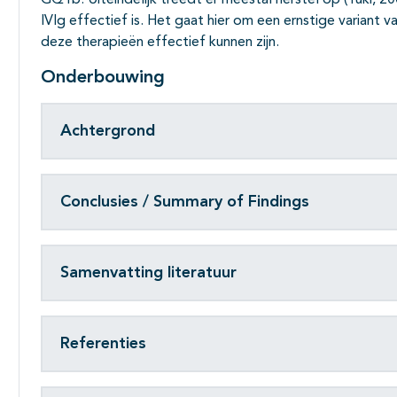
GQ1b. Uiteindelijk treedt er meestal herstel op (Yuki, 2
IVIg effectief is. Het gaat hier om een ernstige variant 
deze therapieën effectief kunnen zijn.
Onderbouwing
Achtergrond
Conclusies / Summary of Findings
Samenvatting literatuur
Referenties