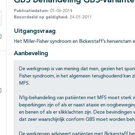
GBS Behandeling GBS-variant
Publicatiedatum:
01-06-2014
Beoordeeld op geldigheid:
24-01-2011
eken binnen deze richtlijn
Uitgangsvraag
Het Miller-Fisher syndroom en Bickerstaff’s hersenstam e
Alles openklappen
Aanbeveling
De werkgroep is van mening dat men, gezien het spont
Fisher syndroom, in het algemeen terughoudend kan zij
MFS.
Subpagina's open- en dichtklappen
IVIg-behandeling van patiënten met MFS moet sterk 
beperkingen zijn of als er naast ataxie en oogbewegi
en benen of als er slikklachten zijn. Deze bevinding
dat zeer waarschijnlijk conform GBS moet worden beh
De werkgroep adviseert patiënten met Bickerstaff he