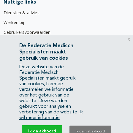
Nuttige links
Diensten & advies
Werken bij
Gebruikersvoorwaarden
x
Privacyverklaring
De Federatie Medisch
Specialisten maakt
Contact
gebruik van cookies
Mercatorlaan 1200
Deze website van de
3528 BL Utrecht
Federatie Medisch
Specialisten maakt gebruik
van cookies, hiermee
(088) 505 34 34
verzamelen we informatie
info@richtlijnendatabase.nl
over het gebruik van de
website. Deze worden
gebruikt voor analyse en
YouTube
LinkedIn
verbetering van de website.
Ik
wil meer informatie
KvK Federatie Medisch Specialisten:
40483480
Ik ga akkoord
Ik ga niet akkoord