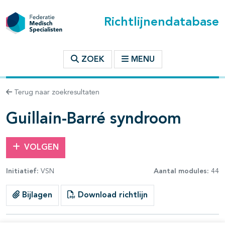
Richtlijnendatabase
t inhoudsopgave
ZOEK
MENU
n binnen deze richtlijn
Terug naar zoekresultaten
les openklappen
Guillain-Barré syndroom
VOLGEN
Initiatief:
VSN
Aantal modules:
44
pagina's open- en dichtklappen
Bijlagen
Download richtlijn