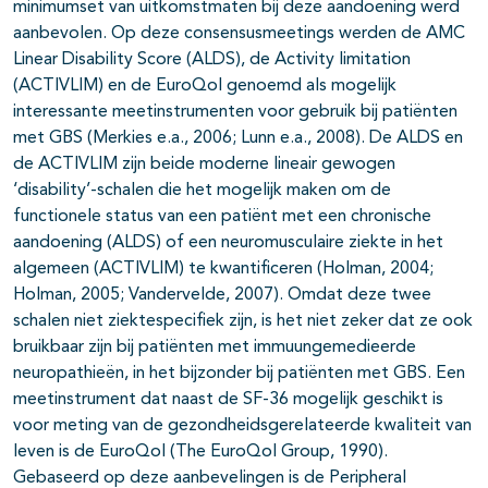
minimumset van uitkomstmaten bij deze aandoening werd
aanbevolen. Op deze consensusmeetings werden de AMC
Linear Disability Score (ALDS), de Activity limitation
(ACTIVLIM) en de EuroQol genoemd als mogelijk
interessante meetinstrumenten voor gebruik bij patiënten
met GBS (Merkies e.a., 2006; Lunn e.a., 2008). De ALDS en
de ACTIVLIM zijn beide moderne lineair gewogen
‘disability’-schalen die het mogelijk maken om de
functionele status van een patiënt met een chronische
aandoening (ALDS) of een neuromusculaire ziekte in het
algemeen (ACTIVLIM) te kwantificeren (Holman, 2004;
Holman, 2005; Vandervelde, 2007). Omdat deze twee
schalen niet ziektespecifiek zijn, is het niet zeker dat ze ook
bruikbaar zijn bij patiënten met immuungemedieerde
neuropathieën, in het bijzonder bij patiënten met GBS. Een
meetinstrument dat naast de SF-36 mogelijk geschikt is
voor meting van de gezondheidsgerelateerde kwaliteit van
leven is de EuroQol (The EuroQol Group, 1990).
Gebaseerd op deze aanbevelingen is de Peripheral