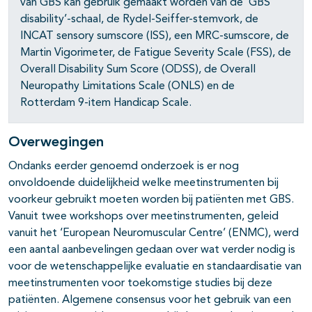
van GBS kan gebruik gemaakt worden van de ‘GBS
disability’-schaal, de Rydel-Seiffer-stemvork, de
INCAT sensory sumscore (ISS), een MRC-sumscore, de
Martin Vigorimeter, de Fatigue Severity Scale (FSS), de
Overall Disability Sum Score (ODSS), de Overall
Neuropathy Limitations Scale (ONLS) en de
Rotterdam 9-item Handicap Scale.
Overwegingen
pagina's open- en dichtklappen
Ondanks eerder genoemd onderzoek is er nog
pagina's open- en dichtklappen
onvoldoende duidelijkheid welke meetinstrumenten bij
voorkeur gebruikt moeten worden bij patiënten met GBS.
Vanuit twee workshops over meetinstrumenten, geleid
vanuit het ‘European Neuromuscular Centre’ (ENMC), werd
een aantal aanbevelingen gedaan over wat verder nodig is
voor de wetenschappelijke evaluatie en standaardisatie van
meetinstrumenten voor toekomstige studies bij deze
patiënten. Algemene consensus voor het gebruik van een