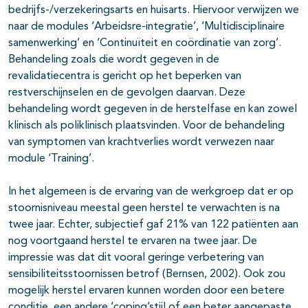
bedrijfs-/verzekeringsarts en huisarts. Hiervoor verwijzen we
naar de modules ‘Arbeidsre-integratie’, ‘Multidisciplinaire
samenwerking’ en ‘Continuïteit en coördinatie van zorg’.
Behandeling zoals die wordt gegeven in de
revalidatiecentra is gericht op het beperken van
restverschijnselen en de gevolgen daarvan. Deze
behandeling wordt gegeven in de herstelfase en kan zowel
klinisch als poliklinisch plaatsvinden. Voor de behandeling
van symptomen van krachtverlies wordt verwezen naar
module ‘Training’.
In het algemeen is de ervaring van de werkgroep dat er op
stoornisniveau meestal geen herstel te verwachten is na
twee jaar. Echter, subjectief gaf 21% van 122 patiënten aan
nog voortgaand herstel te ervaren na twee jaar. De
impressie was dat dit vooral geringe verbetering van
sensibiliteitsstoornissen betrof (Bernsen, 2002). Ook zou
mogelijk herstel ervaren kunnen worden door een betere
conditie, een andere ‘coping’stijl of een beter aangepaste