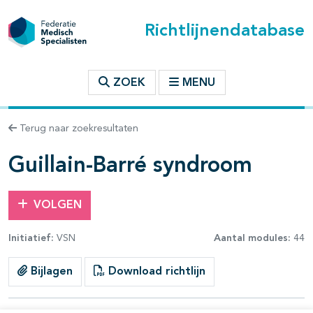
Richtlijnendatabase
t inhoudsopgave
ZOEK
MENU
n binnen deze richtlijn
Terug naar zoekresultaten
les openklappen
Guillain-Barré syndroom
VOLGEN
Initiatief:
VSN
Aantal modules:
44
pagina's open- en dichtklappen
Bijlagen
Download richtlijn