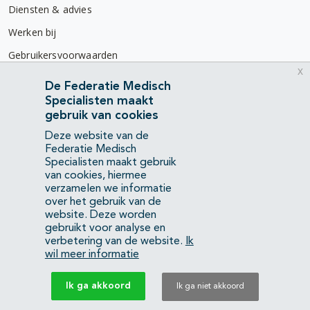
Diensten & advies
Werken bij
Gebruikersvoorwaarden
x
Privacyverklaring
De Federatie Medisch
Specialisten maakt
Contact
gebruik van cookies
Mercatorlaan 1200
Deze website van de
3528 BL Utrecht
Federatie Medisch
Specialisten maakt gebruik
van cookies, hiermee
(088) 505 34 34
verzamelen we informatie
info@richtlijnendatabase.nl
over het gebruik van de
website. Deze worden
gebruikt voor analyse en
YouTube
LinkedIn
verbetering van de website.
Ik
wil meer informatie
KvK Federatie Medisch Specialisten:
40483480
Ik ga akkoord
Ik ga niet akkoord
Privacyverklaring