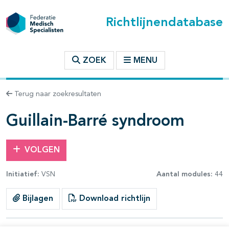
Richtlijnendatabase
t inhoudsopgave
ZOEK
MENU
n binnen deze richtlijn
Terug naar zoekresultaten
les openklappen
Guillain-Barré syndroom
VOLGEN
Initiatief:
VSN
Aantal modules:
44
pagina's open- en dichtklappen
Bijlagen
Download richtlijn