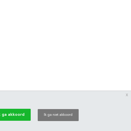
x
k ga akkoord
Ik ga niet akkoord