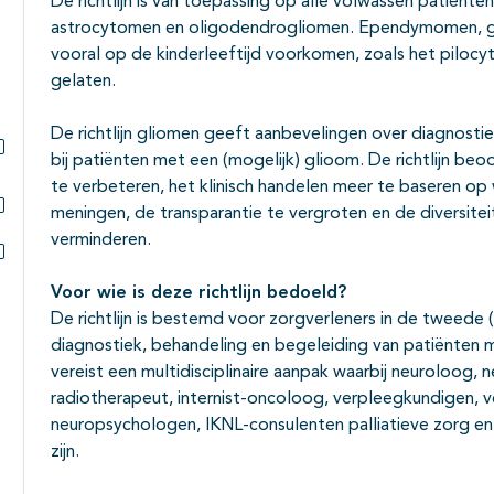
De richtlijn is van toepassing op alle volwassen patiënten
Subpagina's open- en dichtklappen
astrocytomen en oligodendrogliomen. Ependymomen, g
vooral op de kinderleeftijd voorkomen, zoals het piloc
gelaten.
De richtlijn gliomen geeft aanbevelingen over diagnostie
bij patiënten met een (mogelijk) glioom. De richtlijn be
Subpagina's open- en dichtklappen
te verbeteren, het klinisch handelen meer te baseren op
meningen, de transparantie te vergroten en de diversitei
Subpagina's open- en dichtklappen
verminderen.
Subpagina's open- en dichtklappen
Voor wie is deze richtlijn bedoeld?
De richtlijn is bestemd voor zorgverleners in de tweede (o
diagnostiek, behandeling en begeleiding van patiënten 
vereist een multidisciplinaire aanpak waarbij neuroloog, 
radiotherapeut, internist-oncoloog, verpleegkundigen, ve
neuropsychologen, IKNL-consulenten palliatieve zorg en
zijn.