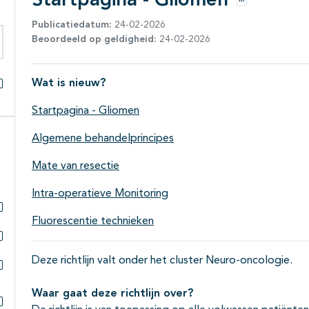
Startpagina - Gliomen
Opties
Publicatiedatum:
24-02-2026
Beoordeeld op geldigheid:
24-02-2026
eken binnen deze richtlijn
Wat is nieuw?
Alles openklappen
Startpagina - Gliomen
Algemene behandelprincipes
Mate van resectie
Intra-operatieve Monitoring
Fluorescentie technieken
Subpagina's open- en dichtklappen
Subpagina's open- en dichtklappen
Deze richtlijn valt onder het cluster Neuro-oncologie.
Subpagina's open- en dichtklappen
Waar gaat deze richtlijn over?