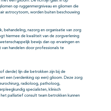
 met een glioom. De richtlijn gaat in op
liomen op ruggenmergniveau en gliomen die
ytair astrocytoom, worden buiten beschouwing
k, behandeling, nazorg en organisatie van zorg
oogt hiermee de kwaliteit van de zorgverlening
 wetenschappelijk bewijs dan op ervaringen en
t van handelen door professionals te
f derde) lijn die betrokken zijn bij de
met een (verdenking op een) glioom. Deze zorg
neurochirurg, radioloog, patholoog,
rpleegkundig specialisten, klinisch
 het palliatief consult team betrokken kunnen