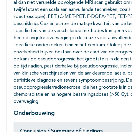
al dan niet versnelde opvolgende MRI scan gebruikt om mee
twijfel staat een scala aan aanvullende technieken, zoal
spectroscopie), PET (C-MET-PET, F-DOPA-PET, FET-PE
beschikking. Gezien echter de matige kwaliteit van de be
specificiteit van de verschillende methodes kan geen v
Een belangrijke overweging in de keuze voor aanvullend
specifieke onderzoeken binnen het centrum. Ook bij dez
onzekerheid blijven bestaan over de aard van de progres
de kans op pseudoprogressie het grootste is in de eerst
de tijd nadien, past derhalve bij pseudoprogressie. Indien
van klinische verschijnselen van de aankleurende laesie,
definitieve diagnose en tevens symptoombestrijding. De 
pseudoprogressie/radionecrose, die het grootste is in d
chemoradiatie en na hogere bestralingsdoses (>50 Gy)
overweging.
Onderbouwing
Conclusies / Summary of Findings