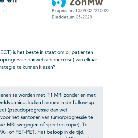
e en
Project nr:
10390022210022
Opties
Einddatum
05-2028
ECT) is het beste in staat om bij patiënten
oprogressie danwel radionecrose) van elkaar
rategie te kunnen kiezen?
dienen te worden met T1 MRI zonder en met
eeldvorming. Indien hiermee in de follow-up
fect (pseudoprogressie dan wel
 voor het aantonen van tumorprogressie te
usie-MRI-wegingen of spectroscopie), Tc-
-, of FET-PET. Het beloop in de tijd,