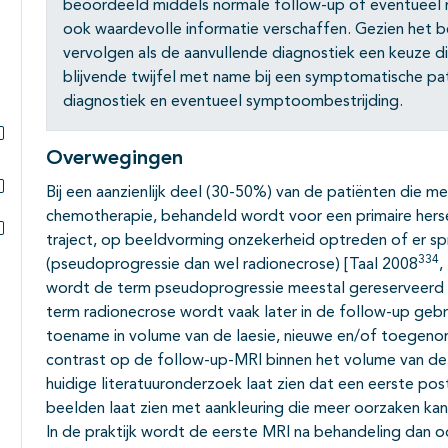
beoordeeld middels normale follow-up of eventueel 
Subpagina's open- en dichtklappen
ook waardevolle informatie verschaffen. Gezien het be
vervolgen als de aanvullende diagnostiek een keuze d
blijvende twijfel met name bij een symptomatische pa
diagnostiek en eventueel symptoombestrijding.
Overwegingen
Subpagina's open- en dichtklappen
Bij een aanzienlijk deel (30-50%) van de patiënten die 
Subpagina's open- en dichtklappen
chemotherapie, behandeld wordt voor een primaire herse
traject, op beeldvorming onzekerheid optreden of er sp
Subpagina's open- en dichtklappen
334
(pseudoprogressie dan wel radionecrose) [Taal 2008
,
wordt de term pseudoprogressie meestal gereserveerd v
term radionecrose wordt vaak later in de follow-up gebr
toename in volume van de laesie, nieuwe en/of toegenom
contrast op de follow-up-MRI binnen het volume van de 
huidige literatuuronderzoek laat zien dat een eerste po
beelden laat zien met aankleuring die meer oorzaken kan h
In de praktijk wordt de eerste MRI na behandeling dan o