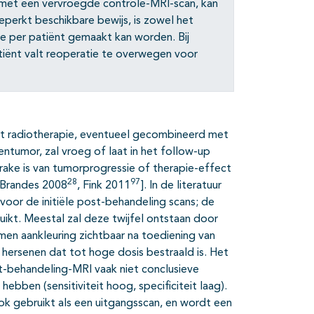
met een vervroegde controle-MRI-scan, kan
perkt beschikbare bewijs, is zowel het
ie per patiënt gemaakt kan worden. Bij
tiënt valt reoperatie te overwegen voor
met radiotherapie, eventueel gecombineerd met
ntumor, zal vroeg of laat in het follow-up
rake is van tumorprogressie of therapie-effect
28
97
 Brandes 2008
, Fink 2011
]. In de literatuur
oor de initiële post-behandeling scans; de
uikt. Meestal zal deze twijfel ontstaan door
en aankleuring zichtbaar na toediening van
hersenen dat tot hoge dosis bestraald is. Het
st-behandeling-MRI vaak niet conclusieve
ebben (sensitiviteit hoog, specificiteit laag).
ok gebruikt als een uitgangsscan, en wordt een