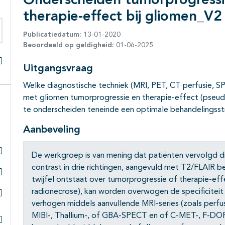
Onderscheiden tumorprogressi
therapie-effect bij gliomen_V2
Publicatiedatum:
13-01-2020
eken binnen deze richtlijn
Beoordeeld op geldigheid:
01-06-2025
Uitgangsvraag
Alles openklappen
Welke diagnostische techniek (MRI, PET, CT perfusie, SP
met gliomen tumorprogressie en therapie-effect (pseud
te onderscheiden teneinde een optimale behandelingsst
Aanbeveling
De werkgroep is van mening dat patiënten vervolgd 
Subpagina's open- en dichtklappen
contrast in drie richtingen, aangevuld met T2/FLAIR b
twijfel ontstaat over tumorprogressie of therapie-ef
Subpagina's open- en dichtklappen
radionecrose), kan worden overwogen de specificiteit
verhogen middels aanvullende MRI-series (zoals perf
Subpagina's open- en dichtklappen
MIBI-, Thallium-, of GBA-SPECT en of C-MET-, F-DOPA