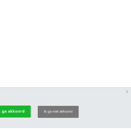
x
k ga akkoord
Ik ga niet akkoord