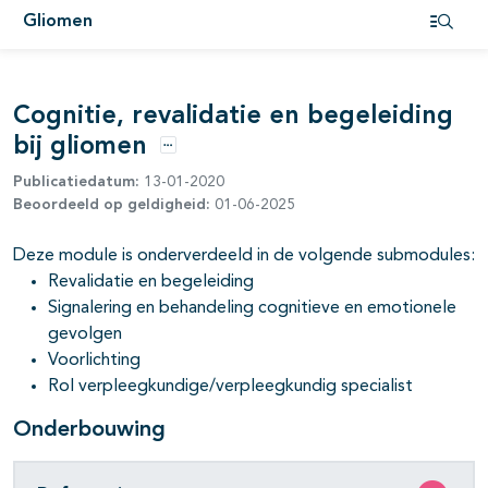
Gliomen
pagina's open- en dichtklappen
Open i
pagina's open- en dichtklappen
Cognitie, revalidatie en begeleiding
bij gliomen
Opties
Publicatiedatum:
13-01-2020
pagina's open- en dichtklappen
Beoordeeld op geldigheid:
01-06-2025
pagina's open- en dichtklappen
Deze module is onderverdeeld in de volgende submodules:
Revalidatie en begeleiding
Signalering en behandeling cognitieve en emotionele
gevolgen
Voorlichting
Rol verpleegkundige/verpleegkundig specialist
Onderbouwing
pagina's open- en dichtklappen