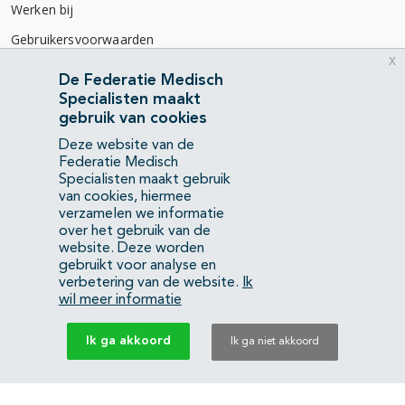
Werken bij
Gebruikersvoorwaarden
x
Privacyverklaring
De Federatie Medisch
Specialisten maakt
Contact
gebruik van cookies
Mercatorlaan 1200
Deze website van de
3528 BL Utrecht
Federatie Medisch
Specialisten maakt gebruik
van cookies, hiermee
(088) 505 34 34
verzamelen we informatie
info@richtlijnendatabase.nl
over het gebruik van de
website. Deze worden
gebruikt voor analyse en
YouTube
LinkedIn
verbetering van de website.
Ik
wil meer informatie
KvK Federatie Medisch Specialisten:
40483480
Ik ga akkoord
Ik ga niet akkoord
Privacyverklaring