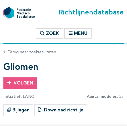
Richtlijnendatabase
t inhoudsopgave
ZOEK
MENU
n binnen deze richtlijn
Terug naar zoekresultaten
les openklappen
Gliomen
VOLGEN
Initiatief:
LWNO
Aantal modules:
53
pagina's open- en dichtklappen
Bijlagen
Download richtlijn
pagina's open- en dichtklappen