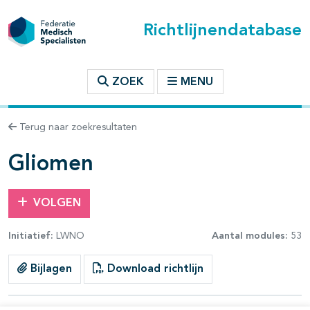
Richtlijnendatabase
t inhoudsopgave
ZOEK
MENU
n binnen deze richtlijn
Terug naar zoekresultaten
les openklappen
Gliomen
VOLGEN
Initiatief:
LWNO
Aantal modules:
53
pagina's open- en dichtklappen
Bijlagen
Download richtlijn
pagina's open- en dichtklappen