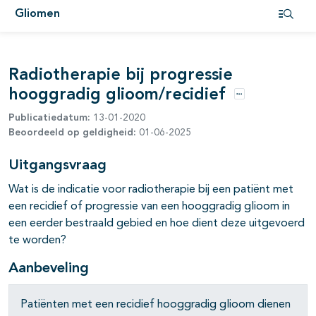
Gliomen
pagina's open- en dichtklappen
Open i
pagina's open- en dichtklappen
Radiotherapie bij progressie
pagina's open- en dichtklappen
hooggradig glioom/recidief
Opties
Publicatiedatum:
13-01-2020
Beoordeeld op geldigheid:
01-06-2025
Uitgangsvraag
Wat is de indicatie voor radiotherapie bij een patiënt met
pagina's open- en dichtklappen
een recidief of progressie van een hooggradig glioom in
een eerder bestraald gebied en hoe dient deze uitgevoerd
pagina's open- en dichtklappen
te worden?
Aanbeveling
Patiënten met een recidief hooggradig glioom dienen
pagina's open- en dichtklappen