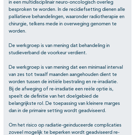
in een multidisciplinair neuro-oncologisch overleg
besproken te worden. In de recidiefsetting dienen alle
pagina's open- en dichtklappen
palliatieve behandelingen, waaronder radiotherapie en
pagina's open- en dichtklappen
chirurgie, telkens mede in overweging genomen te
worden.
De werkgroep is van mening dat behandeling in
studieverband de voorkeur verdient.
De werkgroep is van mening dat een minimaal interval
van zes tot twaalf maanden aangehouden dient te
worden tussen de initiële bestraling en re-irradiatie.
Bij de afweging of re-irradiatie een reële optie is,
speelt de definitie van het doelgebied de
belangrijkste rol. De toepassing van kleinere marges
dan in de primaire setting wordt geadviseerd.
Om het risico op radiatie-geïnduceerde complicaties
zoveel mogelijk te beperken wordt geadviseerd re-