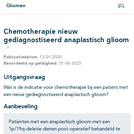
Gliomen
pagina's open- en dichtklappen
Open i
pagina's open- en dichtklappen
Chemotherapie nieuw
pagina's open- en dichtklappen
gediagnostiseerd anaplastisch glioom
pagina's open- en dichtklappen
Opties
Publicatiedatum:
13-01-2020
Beoordeeld op geldigheid:
01-06-2025
Uitgangsvraag
Wat is de indicatie voor chemotherapie bij een patiënt met
een nieuw gediagnostiseerd anaplastisch glioom?
Aanbeveling
pagina's open- en dichtklappen
Patiënten met een anaplastisch glioom met een
1p/19q-deletie dienen post-operatief behandeld te