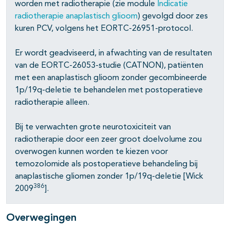
worden met radiotherapie (zie module
Indicatie
radiotherapie anaplastisch glioom
) gevolgd door zes
pagina's open- en dichtklappen
kuren PCV, volgens het EORTC-26951-protocol.
pagina's open- en dichtklappen
Er wordt geadviseerd, in afwachting van de resultaten
van de EORTC-26053-studie (CATNON), patiënten
pagina's open- en dichtklappen
met een anaplastisch glioom zonder gecombineerde
1p/19q-deletie te behandelen met postoperatieve
radiotherapie alleen.
Bij te verwachten grote neurotoxiciteit van
radiotherapie door een zeer groot doelvolume zou
overwogen kunnen worden te kiezen voor
temozolomide als postoperatieve behandeling bij
anaplastische gliomen zonder 1p/19q-deletie [Wick
386
2009
].
Overwegingen