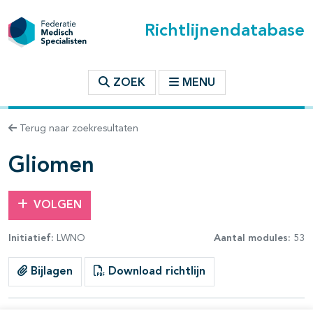
Richtlijnendatabase
t inhoudsopgave
ZOEK
MENU
n binnen deze richtlijn
Terug naar zoekresultaten
les openklappen
Gliomen
VOLGEN
Initiatief:
LWNO
Aantal modules:
53
pagina's open- en dichtklappen
Bijlagen
Download richtlijn
pagina's open- en dichtklappen