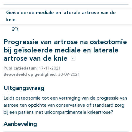
pagina's open- en dichtklappen
Geïsoleerde mediale en laterale artrose van de
knie
Open inhoudsopgave
Progressie van artrose na osteotomie
bij geïsoleerde mediale en laterale
artrose van de knie
Opties
pagina's open- en dichtklappen
Publicatiedatum:
17-11-2021
Beoordeeld op geldigheid:
30-09-2021
pagina's open- en dichtklappen
Uitgangsvraag
pagina's open- en dichtklappen
Leidt osteotomie tot een vertraging van de progressie van
artrose ten opzichte van conservatieve of standaard zorg
bij een patiënt met unicompartimentele knieartrose?
Aanbeveling