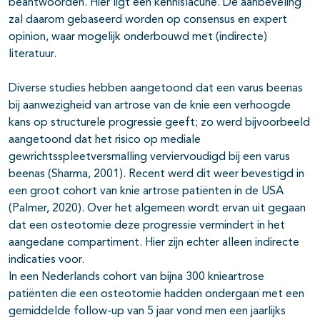
beantwoorden. Hier ligt een kennislacune. De aanbeveling
zal daarom gebaseerd worden op consensus en expert
opinion, waar mogelijk onderbouwd met (indirecte)
literatuur.
Diverse studies hebben aangetoond dat een varus beenas
bij aanwezigheid van artrose van de knie een verhoogde
kans op structurele progressie geeft; zo werd bijvoorbeeld
aangetoond dat het risico op mediale
gewrichtsspleetversmalling verviervoudigd bij een varus
beenas (Sharma, 2001). Recent werd dit weer bevestigd in
een groot cohort van knie artrose patiënten in de USA
(Palmer, 2020). Over het algemeen wordt ervan uit gegaan
dat een osteotomie deze progressie vermindert in het
aangedane compartiment. Hier zijn echter alleen indirecte
indicaties voor.
In een Nederlands cohort van bijna 300 knieartrose
patiënten die een osteotomie hadden ondergaan met een
gemiddelde follow-up van 5 jaar vond men een jaarlijks