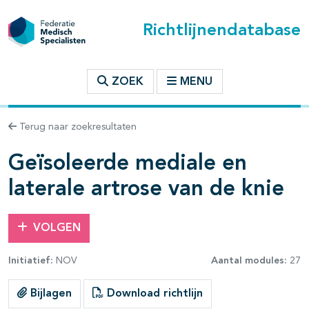
Richtlijnendatabase
t inhoudsopgave
ZOEK
MENU
n binnen deze richtlijn
Terug naar zoekresultaten
Geïsoleerde mediale en
les openklappen
laterale artrose van de knie
VOLGEN
Initiatief:
NOV
Aantal modules:
27
pagina's open- en dichtklappen
Bijlagen
Download richtlijn