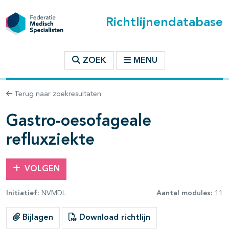
Richtlijnendatabase
t inhoudsopgave
ZOEK
MENU
n binnen deze richtlijn
Terug naar zoekresultaten
les openklappen
Gastro-oesofageale
refluxziekte
VOLGEN
Initiatief:
NVMDL
Aantal modules:
11
Bijlagen
Download richtlijn