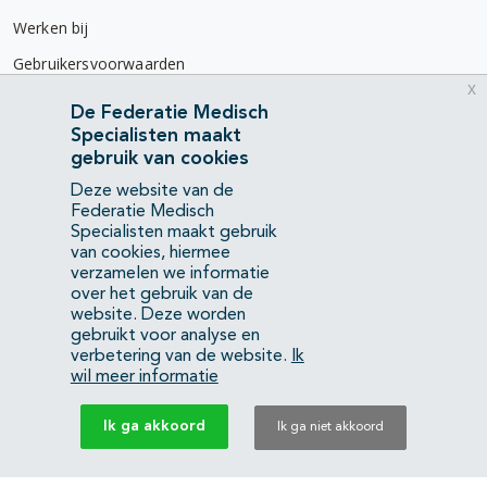
Werken bij
Gebruikersvoorwaarden
x
Privacyverklaring
De Federatie Medisch
Specialisten maakt
Contact
gebruik van cookies
Mercatorlaan 1200
Deze website van de
3528 BL Utrecht
Federatie Medisch
Specialisten maakt gebruik
van cookies, hiermee
(088) 505 34 34
verzamelen we informatie
info@richtlijnendatabase.nl
over het gebruik van de
website. Deze worden
gebruikt voor analyse en
YouTube
LinkedIn
verbetering van de website.
Ik
wil meer informatie
KvK Federatie Medisch Specialisten:
40483480
Ik ga akkoord
Ik ga niet akkoord
Privacyverklaring