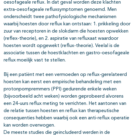
oesofageale reflux. In dat geval worden deze klachten
extra-oesofageale refluxsymptomen genoemd. Men
onderscheidt twee pathofysiologische mechanismen
waarbij hoesten door reflux kan ontstaan: 1. prikkeling door
zuur van receptoren in de slokdarm die hoesten opwekken
(reflex-theorie), en 2. aspiratie van refluxaat waardoor
hoesten wordt opgewekt (reflux-theorie). Veelal is de
associatie tussen de hoestklachten en gastro-oesofageale
reflux moeilijk vast te stellen.
Bij een patiënt met een vermoeden op reflux-gerelateerd
hoesten kan eerst een empirische behandeling met een
protonpompremmers (PPI) gedurende enkele weken
(bijvoorbeeld acht weken) worden geprobeerd alvorens
een 24-uurs reflux meting te verrichten. Het aantonen van
de relatie tussen hoesten en reflux kan therapeutische
consequenties hebben waarbij ook een anti-reflux operatie
kan worden overwogen.
De meeste studies die geïncludeerd werden in de