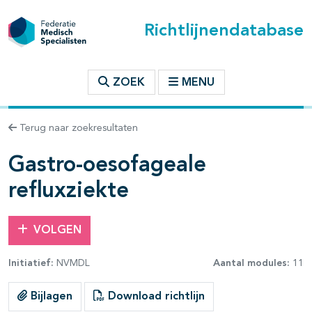
Richtlijnendatabase
t inhoudsopgave
ZOEK
MENU
n binnen deze richtlijn
Terug naar zoekresultaten
les openklappen
Gastro-oesofageale
refluxziekte
VOLGEN
Initiatief:
NVMDL
Aantal modules:
11
Bijlagen
Download richtlijn