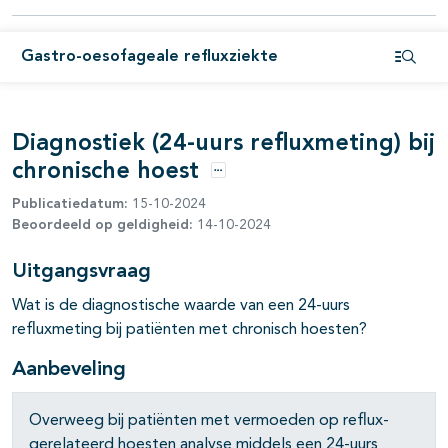
Gastro-oesofageale refluxziekte
pagina's open- en dichtklappen
Open i
Diagnostiek (24-uurs refluxmeting) bij
chronische hoest
Opties
Publicatiedatum:
15-10-2024
Beoordeeld op geldigheid:
14-10-2024
Uitgangsvraag
Wat is de diagnostische waarde van een 24-uurs
refluxmeting bij patiënten met chronisch hoesten?
Aanbeveling
Overweeg bij patiënten met vermoeden op reflux-
gerelateerd hoesten analyse middels een 24-uurs